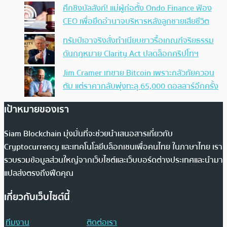
ศึกชิงบัลลังก์! แม่ผู้ก่อตั้ง Ondo Finance ฟ้อง
CEO เพื่อยึดอำนาจบริหารหลังลูกชายเสียชีวิต
ทรัมป์เอาจริง สั่งทำเนียบขาวรื้อเกณฑ์จริยธรรม
ดันกฎหมาย Clarity Act ปลดล็อกคริปโทฯ
Jim Cramer เทขาย Bitcoin เพราะกลัวภัยควอน
ตัม แต่ราคากลับพุ่งทะลุ 65,000 ดอลลาร์อีกครั้ง
เป้าหมายของเรา
Siam Blockchain มุ่งมั่นที่จะช่วยนำเสนอสารเกี่ยวกับ
Cryptocurrency และเทคโนโลยีบล็อกเชนเพื่อคนไทย ในภาษาไทย เรา
รวบรวมข้อมูลส่วนใหญ่จากเว็บไซต์และเว็บบอร์ดต่างประเทศและนำมา
แปลส่งตรงถึงฟีดคุณ
เกี่ยวกับเว็บไซต์นี้
ทีมงาน
ติดต่อเรา