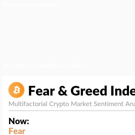
ติดตามเราบน Facebook
สภาวะตลาด (ความกลัว vs ความโลภ)