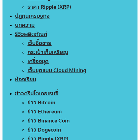
ราคา Ripple (XRP)
ปฏิทินเศรษฐกิจ
บทความ
รีวิวผลิตภัณฑ์
เว็บซื้อขาย
กระเป๋าเก็บเหรียญ
เครื่องขุด
เว็บขุดแบบ Cloud Mining
ห้องเรียน
ข่าวคริปโตเคอเรนซี่
ข่าว Bitcoin
ข่าว Ethereum
ข่าว Binance Coin
ข่าว Dogecoin
ข่าว Ripple (XRP)