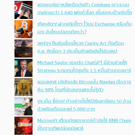
แฮกเกอร์เกาหลีเหนือมุ่งเป้า Coinbase เจาะระบบ
องค์กรกว่า 1,640 แห่งทั่วโลก ขโมยกระเป๋าคริปโต
เทียบชัดๆ! ฝากคริปโทฯ ไว้บน Exchange หรือเก็บ
เอง อันไหนปลอดภัยกว่า?
สหรัฐฯ ยืนยันเลื่อนโหวต Clarity Act ถึงเดือน
ก.ย. ติดล็อก 3 ประเด็นขัดแย้งยังไร้ข้อสรุป
Michael Saylor ยอมรับ ChatGPT มีส่วนช่วยให้
Strategy ระดมทุนได้สูงถึง 1.5 หมื่นล้านดอลลาร์
แฉกลยุทธ์ บริษัทคลัง Bitcoinใน Nasdaq เจือจาง
หุ้น 98% โดยที่นักลงทุนแทบไม่รู้ตัว
ดร.เอ็ม ชี้ช่อง! ทำอย่างไรให้มีเงินเกษียณ 50 ล้าน
ด้วยเงินเดือนละแค่ 5,000 บาท
Microsoft เตือนภัยแฮกเกอร์กำลังใช้ BNB Chain
เป็นฐานทัพปล่อยมัลแวร์