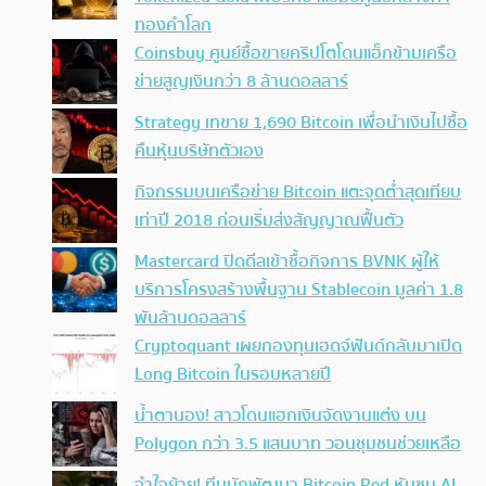
ทองคำโลก
Coinsbuy ศูนย์ซื้อขายคริปโตโดนแฮ็กข้ามเครือ
ข่ายสูญเงินกว่า 8 ล้านดอลลาร์
Strategy เทขาย 1,690 Bitcoin เพื่อนำเงินไปซื้อ
คืนหุ้นบริษัทตัวเอง
กิจกรรมบนเครือข่าย Bitcoin แตะจุดต่ำสุดเทียบ
เท่าปี 2018 ก่อนเริ่มส่งสัญญาณฟื้นตัว
Mastercard ปิดดีลเข้าซื้อกิจการ BVNK ผู้ให้
บริการโครงสร้างพื้นฐาน Stablecoin มูลค่า 1.8
พันล้านดอลลาร์
Cryptoquant เผยกองทุนเฮดจ์ฟันด์กลับมาเปิด
Long Bitcoin ในรอบหลายปี
น้ำตานอง! สาวโดนแฮกเงินจัดงานแต่ง บน
Polygon กว่า 3.5 แสนบาท วอนชุมชนช่วยเหลือ
จำใจย้าย! ทีมนักพัฒนา Bitcoin Red หันซบ AI