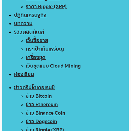
ราคา Ripple (XRP)
ปฏิทินเศรษฐกิจ
บทความ
รีวิวผลิตภัณฑ์
เว็บซื้อขาย
กระเป๋าเก็บเหรียญ
เครื่องขุด
เว็บขุดแบบ Cloud Mining
ห้องเรียน
ข่าวคริปโตเคอเรนซี่
ข่าว Bitcoin
ข่าว Ethereum
ข่าว Binance Coin
ข่าว Dogecoin
ข่าว Ripple (XRP)