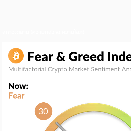
สภาวะตลาด (ความกลัว vs ความโลภ)