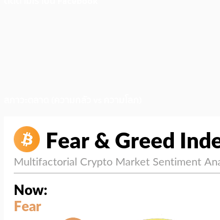
ติดตามเราบน Facebook
สภาวะตลาด (ความกลัว vs ความโลภ)