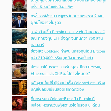
ญี่ปุ่นคุมเข้มคริปโต เสนอให้ชะลอการถอนเงินทุก
ครั้ง เพื่อสกัดแก๊งมิจฉาชีพ
กูรูชี้ การใช้งาน Crypto ในอนาคตจะราบรื่นจน
ผู้คนใช้อย่างไม่รู้ตัว
วาฬกว้านซื้อ Bitcoin กว่า 1.2 พันล้านดอลลาร์
ขณะที่กองทุน ETF ดึงดูดเงินทุนกว่า 750 ล้าน
ดอลลาร์
ช่องโหว่ Coldcard ทำพิษ นักลงทุนโอน Bitcoin
กว่า 210,000 เหรียญหนีจากกระเป๋าเก่า
ส่องแนวโน้มราคา 3 เหรียญคริปโทฯ Bitcoin,
Ethereum และ XRP จะไปทางไหนต่อ?
หลักฐานใหม่ชี้ ผู้ร่วมก่อตั้ง Coldcard อาจสร้าง
บัญชีปลอมเนียนสอดไส้โค้ดตัวเอง
ตื่นตระหนก Coldcard! กระเป๋า Bitcoin ที่
เคลื่อนไหวรายวันพุ่งแตะนิวไฮในรอบ 8 เดือน