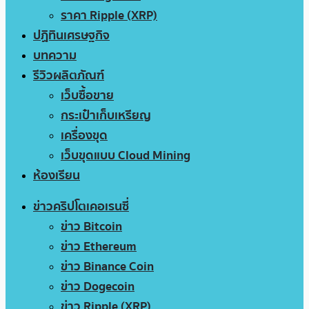
ราคา Ripple (XRP)
ปฏิทินเศรษฐกิจ
บทความ
รีวิวผลิตภัณฑ์
เว็บซื้อขาย
กระเป๋าเก็บเหรียญ
เครื่องขุด
เว็บขุดแบบ Cloud Mining
ห้องเรียน
ข่าวคริปโตเคอเรนซี่
ข่าว Bitcoin
ข่าว Ethereum
ข่าว Binance Coin
ข่าว Dogecoin
ข่าว Ripple (XRP)