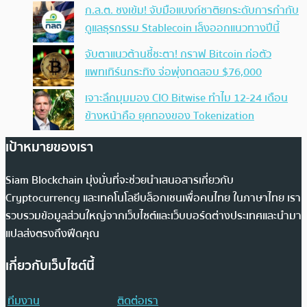
ก.ล.ต. ชงเข้ม! จับมือแบงก์ชาติยกระดับการกำกับ
ดูแลธุรกรรม Stablecoin เล็งออกแนวทางปีนี้
จับตาแนวต้านชี้ชะตา! กราฟ Bitcoin ก่อตัว
แพทเทิร์นกระทิง จ่อพุ่งทดสอบ $76,000
เจาะลึกมุมมอง CIO Bitwise ทำไม 12-24 เดือน
ข้างหน้าคือ ยุคทองของ Tokenization
เป้าหมายของเรา
Siam Blockchain มุ่งมั่นที่จะช่วยนำเสนอสารเกี่ยวกับ
Cryptocurrency และเทคโนโลยีบล็อกเชนเพื่อคนไทย ในภาษาไทย เรา
รวบรวมข้อมูลส่วนใหญ่จากเว็บไซต์และเว็บบอร์ดต่างประเทศและนำมา
แปลส่งตรงถึงฟีดคุณ
เกี่ยวกับเว็บไซต์นี้
ทีมงาน
ติดต่อเรา