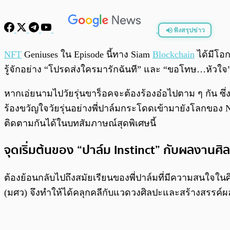
ฟังสรุปข่าว
พร้อมเล่น
NFT
Geniuses ใน Episode นี้ทาง Siam
Blockchain
ได้มีโอก
รู้จักอย่าง “โปรดส่งใครมารักฉันที” และ “ขอโทษ…หัวใจ” 
หากเอ่ยนามไปวัยรุ่นขาร็อคจะต้องร้องอ๋อไปตาม ๆ กัน ซึ่งศ
ร้องขวัญใจวัยรุ่นอย่างพี่ปาล์มกระโดดเข้ามายังโลกของ NF
ติดตามกันได้ในบทสัมภาษณ์สุดพิเศษนี้
จุดเริ่มต้นของ “ปาล์ม Instinct” กับผลงานศิ
ต้องย้อนกลับไปถึงสมัยเรียนของพี่ปาล์มที่มีความสนใจ
(มศว) จึงทำให้ได้คลุกคลีกับแวดวงศิลปะและสร้างสรรค์