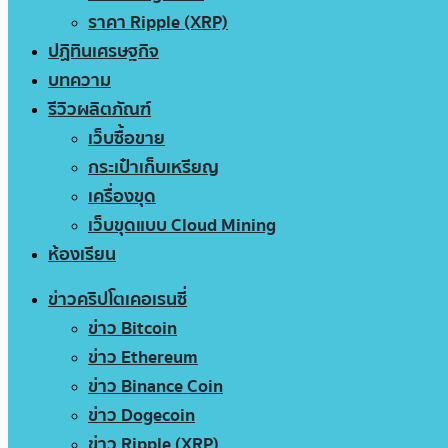
ราคา Ripple (XRP)
ปฏิทินเศรษฐกิจ
บทความ
รีวิวผลิตภัณฑ์
เว็บซื้อขาย
กระเป๋าเก็บเหรียญ
เครื่องขุด
เว็บขุดแบบ Cloud Mining
ห้องเรียน
ข่าวคริปโตเคอเรนซี่
ข่าว Bitcoin
ข่าว Ethereum
ข่าว Binance Coin
ข่าว Dogecoin
ข่าว Ripple (XRP)