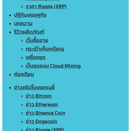
ราคา Ripple (XRP)
ปฏิทินเศรษฐกิจ
บทความ
รีวิวผลิตภัณฑ์
เว็บซื้อขาย
กระเป๋าเก็บเหรียญ
เครื่องขุด
เว็บขุดแบบ Cloud Mining
ห้องเรียน
ข่าวคริปโตเคอเรนซี่
ข่าว Bitcoin
ข่าว Ethereum
ข่าว Binance Coin
ข่าว Dogecoin
ข่าว Ripple (XRP)