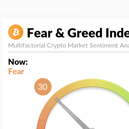
สภาวะตลาด (ความกลัว vs ความโลภ)