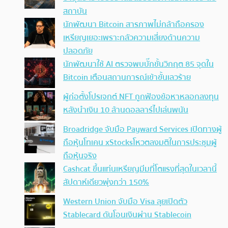
สถาบัน
นักพัฒนา Bitcoin สารภาพไม่กล้าถือครอง
เหรียญเยอะเพราะกลัวความเสี่ยงด้านความ
ปลอดภัย
นักพัฒนาใช้ AI ตรวจพบบั๊กขั้นวิกฤต 85 จุดใน
Bitcoin เตือนสถานการณ์เข้าขั้นเลวร้าย
ผู้ก่อตั้งโปรเจกต์ NFT ถูกฟ้องข้อหาหลอกลงทุน
หลังนำเงิน 10 ล้านดอลลาร์ไปเล่นพนัน
Broadridge จับมือ Payward Services เปิดทางผู้
ถือหุ้นโทเคน xStocksโหวตลงมติในการประชุมผู้
ถือหุ้นจริง
Cashcat ขึ้นแท่นเหรียญมีมที่โตแรงที่สุดในเวลานี้
สัปดาห์เดียวพุ่งกว่า 150%
Western Union จับมือ Visa ลุยเปิดตัว
Stablecard ดันโอนเงินผ่าน Stablecoin