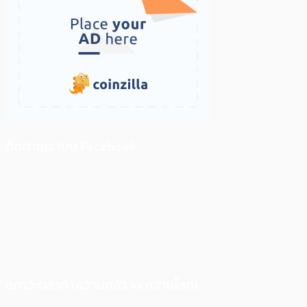
ติดตามเราบน Facebook
สภาวะตลาด (ความกลัว vs ความโลภ)