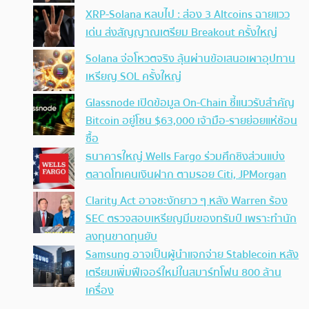
XRP-Solana หลบไป : ส่อง 3 Altcoins ฉายแวว
เด่น ส่งสัญญาณเตรียม Breakout ครั้งใหญ่
Solana จ่อโหวตจริง ลุ้นผ่านข้อเสนอเผาอุปทาน
เหรียญ SOL ครั้งใหญ่
Glassnode เปิดข้อมูล On-Chain ชี้แนวรับสำคัญ
Bitcoin อยู่โซน $63,000 เจ้ามือ-รายย่อยแห่ช้อน
ซื้อ
ธนาคารใหญ่ Wells Fargo ร่วมศึกชิงส่วนแบ่ง
ตลาดโทเคนเงินฝาก ตามรอย Citi, JPMorgan
Clarity Act อาจชะงักยาว ๆ หลัง Warren ร้อง
SEC ตรวจสอบเหรียญมีมของทรัมป์ เพราะทำนัก
ลงทุนขาดทุนยับ
Samsung อาจเป็นผู้นำแจกจ่าย Stablecoin หลัง
เตรียมเพิ่มฟีเจอร์ใหม่ในสมาร์ทโฟน 800 ล้าน
เครื่อง