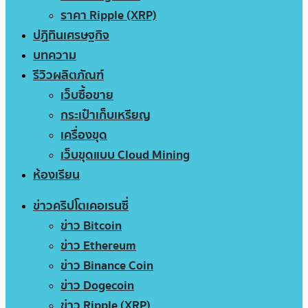
ราคา Ripple (XRP)
ปฏิทินเศรษฐกิจ
บทความ
รีวิวผลิตภัณฑ์
เว็บซื้อขาย
กระเป๋าเก็บเหรียญ
เครื่องขุด
เว็บขุดแบบ Cloud Mining
ห้องเรียน
ข่าวคริปโตเคอเรนซี่
ข่าว Bitcoin
ข่าว Ethereum
ข่าว Binance Coin
ข่าว Dogecoin
ข่าว Ripple (XRP)