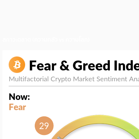
สภาวะตลาด (ความกลัว vs ความโลภ)