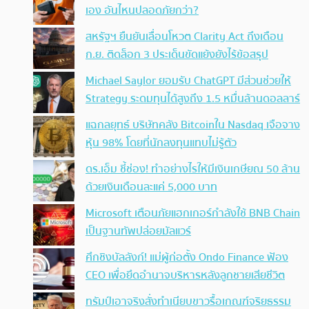
เอง อันไหนปลอดภัยกว่า?
สหรัฐฯ ยืนยันเลื่อนโหวต Clarity Act ถึงเดือน
ก.ย. ติดล็อก 3 ประเด็นขัดแย้งยังไร้ข้อสรุป
Michael Saylor ยอมรับ ChatGPT มีส่วนช่วยให้
Strategy ระดมทุนได้สูงถึง 1.5 หมื่นล้านดอลลาร์
แฉกลยุทธ์ บริษัทคลัง Bitcoinใน Nasdaq เจือจาง
หุ้น 98% โดยที่นักลงทุนแทบไม่รู้ตัว
ดร.เอ็ม ชี้ช่อง! ทำอย่างไรให้มีเงินเกษียณ 50 ล้าน
ด้วยเงินเดือนละแค่ 5,000 บาท
Microsoft เตือนภัยแฮกเกอร์กำลังใช้ BNB Chain
เป็นฐานทัพปล่อยมัลแวร์
ศึกชิงบัลลังก์! แม่ผู้ก่อตั้ง Ondo Finance ฟ้อง
CEO เพื่อยึดอำนาจบริหารหลังลูกชายเสียชีวิต
ทรัมป์เอาจริง สั่งทำเนียบขาวรื้อเกณฑ์จริยธรรม