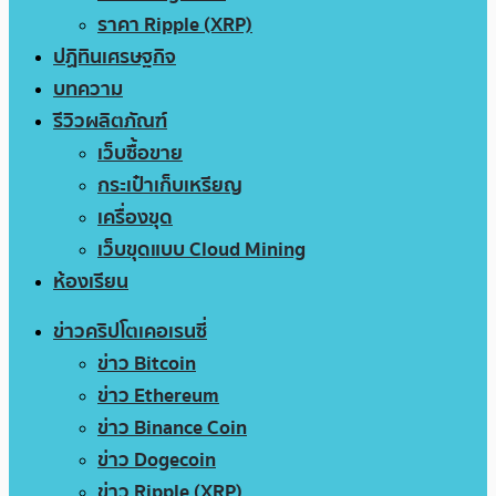
ราคา Ripple (XRP)
ปฏิทินเศรษฐกิจ
บทความ
รีวิวผลิตภัณฑ์
เว็บซื้อขาย
กระเป๋าเก็บเหรียญ
เครื่องขุด
เว็บขุดแบบ Cloud Mining
ห้องเรียน
ข่าวคริปโตเคอเรนซี่
ข่าว Bitcoin
ข่าว Ethereum
ข่าว Binance Coin
ข่าว Dogecoin
ข่าว Ripple (XRP)