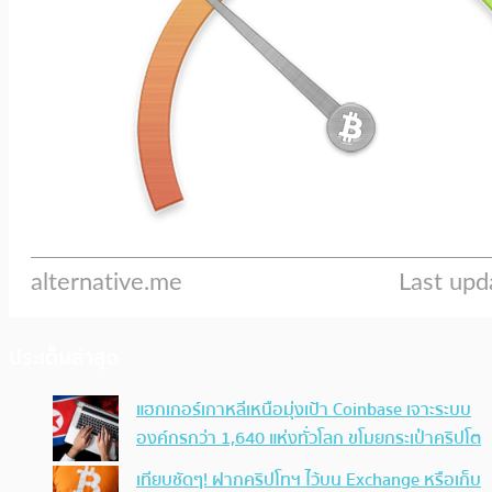
ประเด็นล่าสุด
แฮกเกอร์เกาหลีเหนือมุ่งเป้า Coinbase เจาะระบบ
องค์กรกว่า 1,640 แห่งทั่วโลก ขโมยกระเป๋าคริปโต
เทียบชัดๆ! ฝากคริปโทฯ ไว้บน Exchange หรือเก็บ