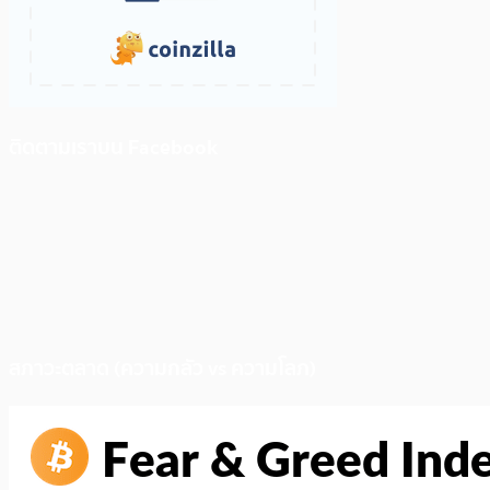
ติดตามเราบน Facebook
สภาวะตลาด (ความกลัว vs ความโลภ)