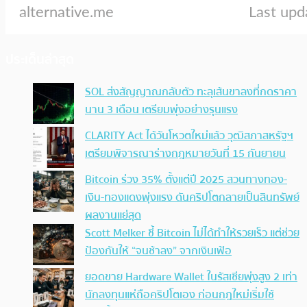
ประเด็นล่าสุด
SOL ส่งสัญญาณกลับตัว ทะลุเส้นขาลงที่กดราคา
นาน 3 เดือน เตรียมพุ่งอย่างรุนแรง
CLARITY Act ได้วันโหวตใหม่แล้ว วุฒิสภาสหรัฐฯ
เตรียมพิจารณาร่างกฎหมายวันที่ 15 กันยายน
Bitcoin ร่วง 35% ตั้งแต่ปี 2025 สวนทางทอง-
เงิน-ทองแดงพุ่งแรง ดันคริปโตกลายเป็นสินทรัพย์
ผลงานแย่สุด
Scott Melker ชี้ Bitcoin ไม่ได้ทำให้รวยเร็ว แต่ช่วย
ป้องกันให้ “จนช้าลง” จากเงินเฟ้อ
ยอดขาย Hardware Wallet ในรัสเซียพุ่งสูง 2 เท่า
นักลงทุนแห่ถือคริปโตเอง ก่อนกฎใหม่เริ่มใช้