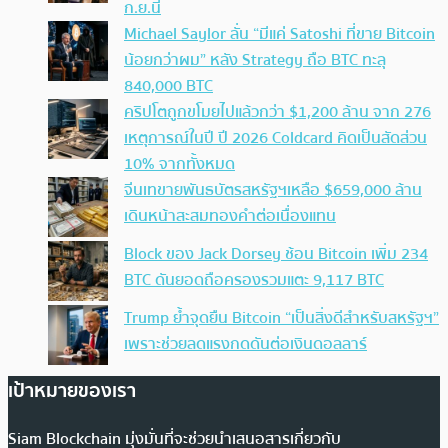
ก.ย.นี้
Michael Saylor ลั่น “มีแค่ Satoshi ที่ขาย Bitcoin
น้อยกว่าผม” หลัง Strategy ถือ BTC ทะลุ
840,000 BTC
คริปโตถูกขโมยไปแล้วกว่า $1,200 ล้าน จาก 276
เหตุการณ์ในปี ปี 2026 Coldcard คิดเป็นสัดส่วน
10% จากทั้งหมด
จีนเทขายพันธบัตรสหรัฐฯเหลือ $659,000 ล้าน
เดินหน้าสะสมทองคำต่อเนื่องแทน
Block ของ Jack Dorsey ช้อน Bitcoin เพิ่ม 234
BTC ดันยอดถือครองรวมแตะ 9,117 BTC
Trump ย้ำจุดยืน Bitcoin “เป็นสิ่งดีสำหรับสหรัฐฯ”
เพราะช่วยลดแรงกดดันต่อเงินดอลลาร์
เป้าหมายของเรา
Siam Blockchain มุ่งมั่นที่จะช่วยนำเสนอสารเกี่ยวกับ