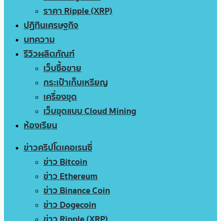
ราคา Ripple (XRP)
ปฏิทินเศรษฐกิจ
บทความ
รีวิวผลิตภัณฑ์
เว็บซื้อขาย
กระเป๋าเก็บเหรียญ
เครื่องขุด
เว็บขุดแบบ Cloud Mining
ห้องเรียน
ข่าวคริปโตเคอเรนซี่
ข่าว Bitcoin
ข่าว Ethereum
ข่าว Binance Coin
ข่าว Dogecoin
ข่าว Ripple (XRP)