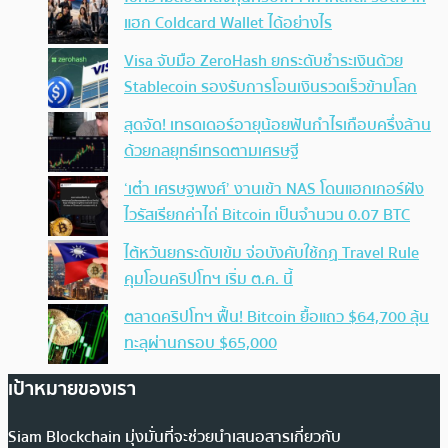
แฮก Coldcard Wallet ได้อย่างไร
Visa จับมือ ZeroHash ยกระดับชำระเงินด้วย
Stablecoin รองรับการโอนเงินรวดเร็วข้ามโลก
สุดจัด! เทรดเดอร์อายุน้อยฟันกำไรเกือบครึ่งล้าน
ด้วยกลยุทธ์เทรดตามเศรษฐี
‘เต๋า เศรษฐพงศ์’ งานเข้า NAS โดนแฮกเกอร์ฝัง
ไวรัสเรียกค่าไถ่ Bitcoin เป็นจำนวน 0.07 BTC
ไต้หวันยกระดับเข้ม จ่อบังคับใช้กฏ Travel Rule
คุมโอนคริปโทฯ เริ่ม ต.ค. นี้
ตลาดคริปโทฯ ฟื้น! Bitcoin ยื้อแถว $64,700 ลุ้น
ทะลุผ่านกรอบ $65,000
เป้าหมายของเรา
Siam Blockchain มุ่งมั่นที่จะช่วยนำเสนอสารเกี่ยวกับ