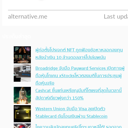
ประเด็นล่าสุด
ผู้ก่อตั้งโปรเจกต์ NFT ถูกฟ้องข้อหาหลอกลงทุน
หลังนำเงิน 10 ล้านดอลลาร์ไปเล่นพนัน
Broadridge จับมือ Payward Services เปิดทางผู้
ถือหุ้นโทเคน xStocksโหวตลงมติในการประชุมผู้
ถือหุ้นจริง
Cashcat ขึ้นแท่นเหรียญมีมที่โตแรงที่สุดในเวลานี้
สัปดาห์เดียวพุ่งกว่า 150%
Western Union จับมือ Visa ลุยเปิดตัว
Stablecard ดันโอนเงินผ่าน Stablecoin
ไขความลับนักลงทุนคริปโทฯ เกาหลีใต้! รอดจาก