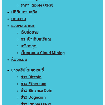
ราคา Ripple (XRP)
ปฏิทินเศรษฐกิจ
บทความ
รีวิวผลิตภัณฑ์
เว็บซื้อขาย
กระเป๋าเก็บเหรียญ
เครื่องขุด
เว็บขุดแบบ Cloud Mining
ห้องเรียน
ข่าวคริปโตเคอเรนซี่
ข่าว Bitcoin
ข่าว Ethereum
ข่าว Binance Coin
ข่าว Dogecoin
ข่าว Ripple (XRP)