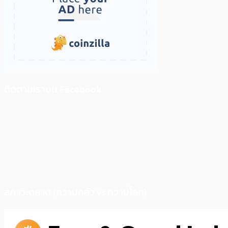
ติดตามเราบน Facebook
สภาวะตลาด (ความกลัว vs ความโลภ)