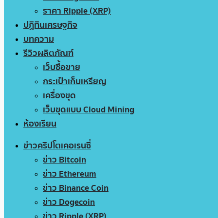
ราคา Ripple (XRP)
ปฏิทินเศรษฐกิจ
บทความ
รีวิวผลิตภัณฑ์
เว็บซื้อขาย
กระเป๋าเก็บเหรียญ
เครื่องขุด
เว็บขุดแบบ Cloud Mining
ห้องเรียน
ข่าวคริปโตเคอเรนซี่
ข่าว Bitcoin
ข่าว Ethereum
ข่าว Binance Coin
ข่าว Dogecoin
ข่าว Ripple (XRP)