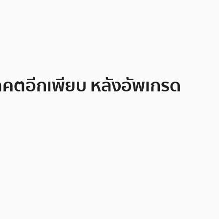
าคตอีกเพียบ หลังอัพเกรด