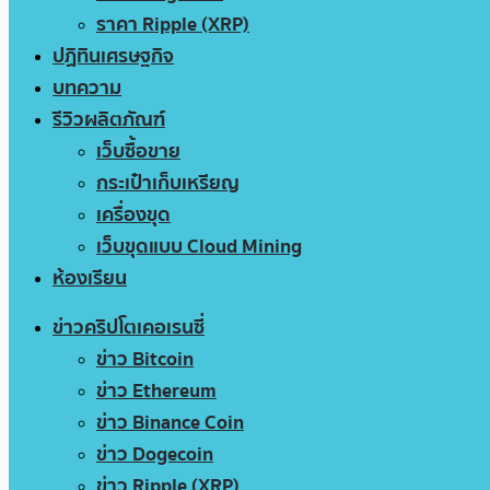
ราคา Ripple (XRP)
ปฏิทินเศรษฐกิจ
บทความ
รีวิวผลิตภัณฑ์
เว็บซื้อขาย
กระเป๋าเก็บเหรียญ
เครื่องขุด
เว็บขุดแบบ Cloud Mining
ห้องเรียน
ข่าวคริปโตเคอเรนซี่
ข่าว Bitcoin
ข่าว Ethereum
ข่าว Binance Coin
ข่าว Dogecoin
ข่าว Ripple (XRP)