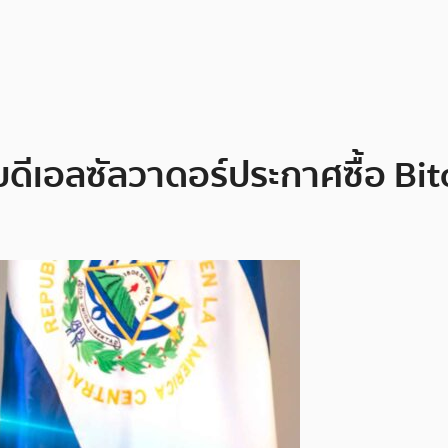
ิบดีเอลซัลวาดอร์ประกาศซื้อ Bit