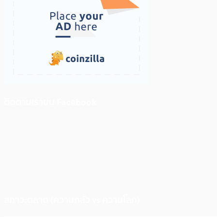
ติดตามเราบน Facebook
สภาวะตลาด (ความกลัว vs ความโลภ)