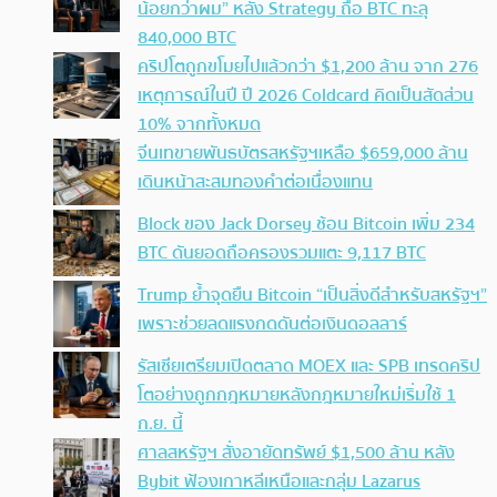
น้อยกว่าผม” หลัง Strategy ถือ BTC ทะลุ
840,000 BTC
คริปโตถูกขโมยไปแล้วกว่า $1,200 ล้าน จาก 276
เหตุการณ์ในปี ปี 2026 Coldcard คิดเป็นสัดส่วน
10% จากทั้งหมด
จีนเทขายพันธบัตรสหรัฐฯเหลือ $659,000 ล้าน
เดินหน้าสะสมทองคำต่อเนื่องแทน
Block ของ Jack Dorsey ช้อน Bitcoin เพิ่ม 234
BTC ดันยอดถือครองรวมแตะ 9,117 BTC
Trump ย้ำจุดยืน Bitcoin “เป็นสิ่งดีสำหรับสหรัฐฯ”
เพราะช่วยลดแรงกดดันต่อเงินดอลลาร์
รัสเซียเตรียมเปิดตลาด MOEX และ SPB เทรดคริป
โตอย่างถูกกฎหมายหลังกฎหมายใหม่เริ่มใช้ 1
ก.ย. นี้
ศาลสหรัฐฯ สั่งอายัดทรัพย์ $1,500 ล้าน หลัง
Bybit ฟ้องเกาหลีเหนือและกลุ่ม Lazarus