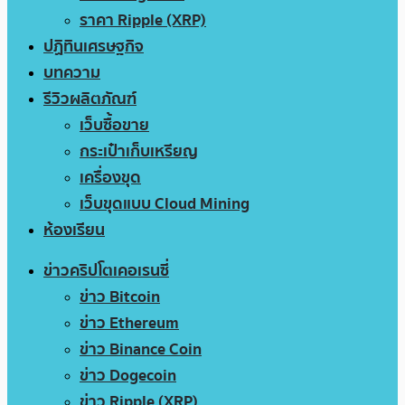
ราคา Ripple (XRP)
ปฏิทินเศรษฐกิจ
บทความ
รีวิวผลิตภัณฑ์
เว็บซื้อขาย
กระเป๋าเก็บเหรียญ
เครื่องขุด
เว็บขุดแบบ Cloud Mining
ห้องเรียน
ข่าวคริปโตเคอเรนซี่
ข่าว Bitcoin
ข่าว Ethereum
ข่าว Binance Coin
ข่าว Dogecoin
ข่าว Ripple (XRP)