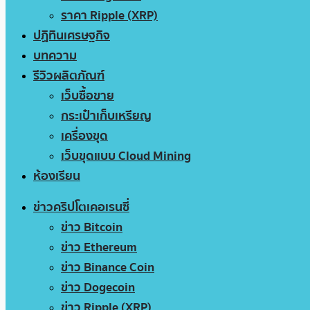
ราคา Ripple (XRP)
ปฏิทินเศรษฐกิจ
บทความ
รีวิวผลิตภัณฑ์
เว็บซื้อขาย
กระเป๋าเก็บเหรียญ
เครื่องขุด
เว็บขุดแบบ Cloud Mining
ห้องเรียน
ข่าวคริปโตเคอเรนซี่
ข่าว Bitcoin
ข่าว Ethereum
ข่าว Binance Coin
ข่าว Dogecoin
ข่าว Ripple (XRP)