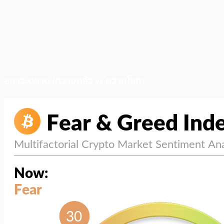
สภาวะตลาด (ความกลัว vs ความโลภ)