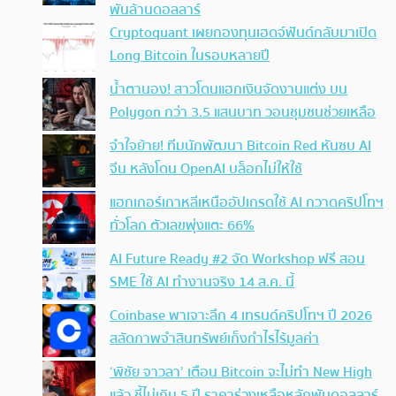
พันล้านดอลลาร์
Cryptoquant เผยกองทุนเฮดจ์ฟันด์กลับมาเปิด
Long Bitcoin ในรอบหลายปี
น้ำตานอง! สาวโดนแฮกเงินจัดงานแต่ง บน
Polygon กว่า 3.5 แสนบาท วอนชุมชนช่วยเหลือ
จำใจย้าย! ทีมนักพัฒนา Bitcoin Red หันซบ AI
จีน หลังโดน OpenAI บล็อกไม่ให้ใช้
แฮกเกอร์เกาหลีเหนืออัปเกรดใช้ AI กวาดคริปโทฯ
ทั่วโลก ตัวเลขพุ่งแตะ 66%
AI Future Ready #2 จัด Workshop ฟรี สอน
SME ใช้ AI ทำงานจริง 14 ส.ค. นี้
Coinbase พาเจาะลึก 4 เทรนด์คริปโทฯ ปี 2026
สลัดภาพจำสินทรัพย์เก็งกำไรไร้มูลค่า
‘พิชัย จาวลา’ เตือน Bitcoin จะไม่ทำ New High
แล้ว ชี้ไม่เกิน 5 ปี ราคาร่วงเหลือหลักพันดอลลาร์