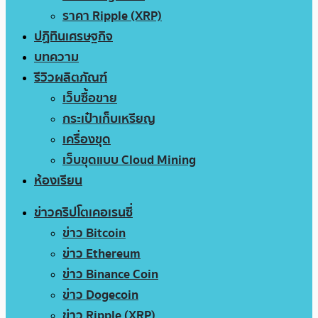
ราคา Ripple (XRP)
ปฏิทินเศรษฐกิจ
บทความ
รีวิวผลิตภัณฑ์
เว็บซื้อขาย
กระเป๋าเก็บเหรียญ
เครื่องขุด
เว็บขุดแบบ Cloud Mining
ห้องเรียน
ข่าวคริปโตเคอเรนซี่
ข่าว Bitcoin
ข่าว Ethereum
ข่าว Binance Coin
ข่าว Dogecoin
ข่าว Ripple (XRP)