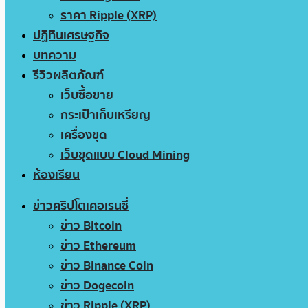
ราคา Ripple (XRP)
ปฏิทินเศรษฐกิจ
บทความ
รีวิวผลิตภัณฑ์
เว็บซื้อขาย
กระเป๋าเก็บเหรียญ
เครื่องขุด
เว็บขุดแบบ Cloud Mining
ห้องเรียน
ข่าวคริปโตเคอเรนซี่
ข่าว Bitcoin
ข่าว Ethereum
ข่าว Binance Coin
ข่าว Dogecoin
ข่าว Ripple (XRP)