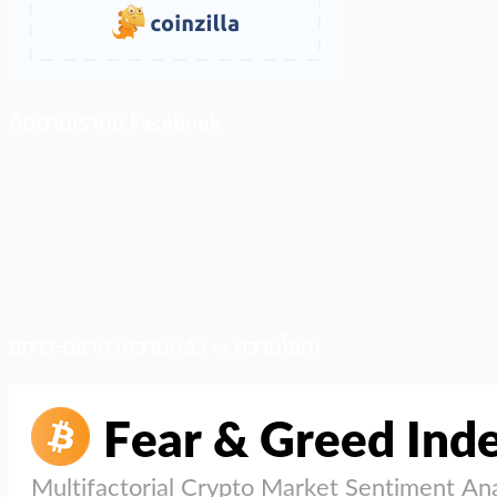
ติดตามเราบน Facebook
สภาวะตลาด (ความกลัว vs ความโลภ)