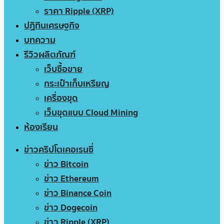
ราคา Ripple (XRP)
ปฏิทินเศรษฐกิจ
บทความ
รีวิวผลิตภัณฑ์
เว็บซื้อขาย
กระเป๋าเก็บเหรียญ
เครื่องขุด
เว็บขุดแบบ Cloud Mining
ห้องเรียน
ข่าวคริปโตเคอเรนซี่
ข่าว Bitcoin
ข่าว Ethereum
ข่าว Binance Coin
ข่าว Dogecoin
ข่าว Ripple (XRP)