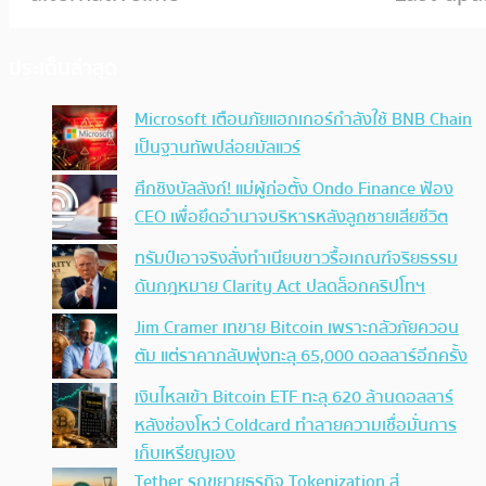
ประเด็นล่าสุด
Microsoft เตือนภัยแฮกเกอร์กำลังใช้ BNB Chain
เป็นฐานทัพปล่อยมัลแวร์
ศึกชิงบัลลังก์! แม่ผู้ก่อตั้ง Ondo Finance ฟ้อง
CEO เพื่อยึดอำนาจบริหารหลังลูกชายเสียชีวิต
ทรัมป์เอาจริง สั่งทำเนียบขาวรื้อเกณฑ์จริยธรรม
ดันกฎหมาย Clarity Act ปลดล็อกคริปโทฯ
Jim Cramer เทขาย Bitcoin เพราะกลัวภัยควอน
ตัม แต่ราคากลับพุ่งทะลุ 65,000 ดอลลาร์อีกครั้ง
เงินไหลเข้า Bitcoin ETF ทะลุ 620 ล้านดอลลาร์
หลังช่องโหว่ Coldcard ทำลายความเชื่อมั่นการ
เก็บเหรียญเอง
Tether รุกขยายธุรกิจ Tokenization สู่