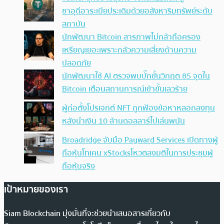
ซาอุดีอาระเบียประเดิมด้วยอสังหาริมทรัพย์ระดับ
สถาบัน
นักพัฒนา Bitcoin สารภาพไม่กล้าถือครอง
เหรียญเยอะเพราะกลัวความเสี่ยงด้านความ
ปลอดภัย
นักพัฒนาใช้ AI ตรวจพบบั๊กขั้นวิกฤต 85 จุดใน
Bitcoin เตือนสถานการณ์เข้าขั้นเลวร้าย
ผู้ก่อตั้งโปรเจกต์ NFT ถูกฟ้องข้อหาหลอกลงทุน
หลังนำเงิน 10 ล้านดอลลาร์ไปเล่นพนัน
Broadridge จับมือ Payward Services เปิดทางผู้
ถือหุ้นโทเคน xStocksโหวตลงมติในการประชุมผู้
ถือหุ้นจริง
เป้าหมายของเรา
Siam Blockchain มุ่งมั่นที่จะช่วยนำเสนอสารเกี่ยวกับ