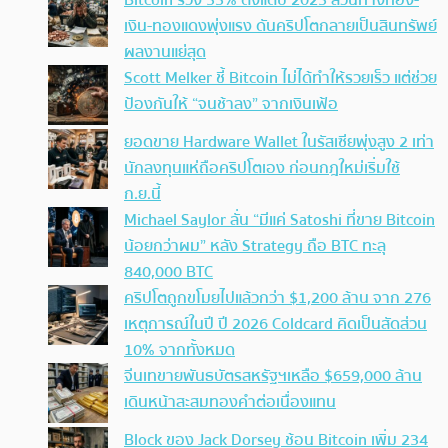
Bitcoin ร่วง 35% ตั้งแต่ปี 2025 สวนทางทอง-
เงิน-ทองแดงพุ่งแรง ดันคริปโตกลายเป็นสินทรัพย์
ผลงานแย่สุด
Scott Melker ชี้ Bitcoin ไม่ได้ทำให้รวยเร็ว แต่ช่วย
ป้องกันให้ “จนช้าลง” จากเงินเฟ้อ
ยอดขาย Hardware Wallet ในรัสเซียพุ่งสูง 2 เท่า
นักลงทุนแห่ถือคริปโตเอง ก่อนกฎใหม่เริ่มใช้
ก.ย.นี้
Michael Saylor ลั่น “มีแค่ Satoshi ที่ขาย Bitcoin
น้อยกว่าผม” หลัง Strategy ถือ BTC ทะลุ
840,000 BTC
คริปโตถูกขโมยไปแล้วกว่า $1,200 ล้าน จาก 276
เหตุการณ์ในปี ปี 2026 Coldcard คิดเป็นสัดส่วน
10% จากทั้งหมด
จีนเทขายพันธบัตรสหรัฐฯเหลือ $659,000 ล้าน
เดินหน้าสะสมทองคำต่อเนื่องแทน
Block ของ Jack Dorsey ช้อน Bitcoin เพิ่ม 234