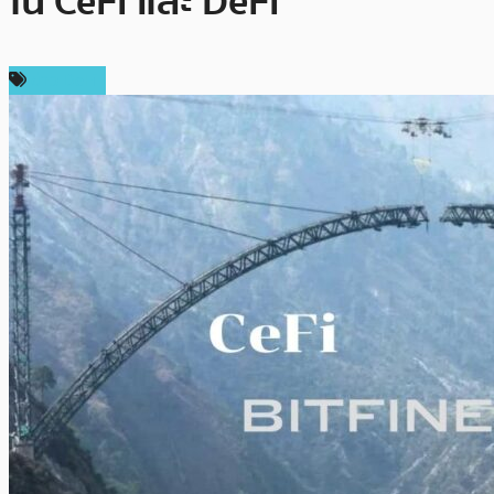
ใน CeFi และ DeFi
ข่าว DeFi