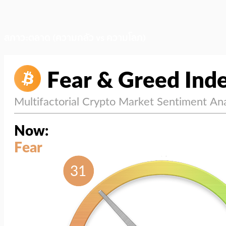
สภาวะตลาด (ความกลัว vs ความโลภ)