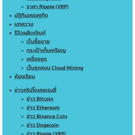
ราคา Ripple (XRP)
ปฏิทินเศรษฐกิจ
บทความ
รีวิวผลิตภัณฑ์
เว็บซื้อขาย
กระเป๋าเก็บเหรียญ
เครื่องขุด
เว็บขุดแบบ Cloud Mining
ห้องเรียน
ข่าวคริปโตเคอเรนซี่
ข่าว Bitcoin
ข่าว Ethereum
ข่าว Binance Coin
ข่าว Dogecoin
ข่าว Ripple (XRP)