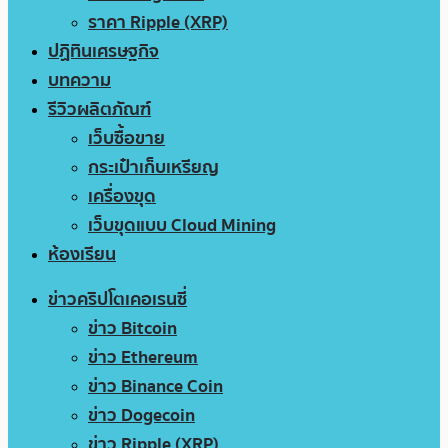
ราคา Ripple (XRP)
ปฏิทินเศรษฐกิจ
บทความ
รีวิวผลิตภัณฑ์
เว็บซื้อขาย
กระเป๋าเก็บเหรียญ
เครื่องขุด
เว็บขุดแบบ Cloud Mining
ห้องเรียน
ข่าวคริปโตเคอเรนซี่
ข่าว Bitcoin
ข่าว Ethereum
ข่าว Binance Coin
ข่าว Dogecoin
ข่าว Ripple (XRP)