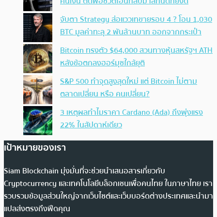
คืนเงิน ตัดพ้อชีวิตโอนกลับมาสักนิดก็ยังดี
จับตา Strategy ส่อแววเทขายรอบ 4 ? โอน 1,030
BTC มูลค่าทะลุ 2 พันล้านบาท ออกจากกระเป๋า
Bitcoin ทรงตัว $64,000 สวนทางหุ้นสหรัฐฯ ATH
หลังข้อตกลงฮอร์มุซใกล้ยุติ
S&P 500 ทำจุดสูงสุดใหม่ แต่ Bitcoin ไม่ตาม
ตลาดเปลี่ยน หรือ คนเปลี่ยน?
3 เหตุผลทำไมราคา Cardano (Ada) ถึงพุ่งแรง
22% ในสัปดาห์เดียว
เป้าหมายของเรา
Siam Blockchain มุ่งมั่นที่จะช่วยนำเสนอสารเกี่ยวกับ
Cryptocurrency และเทคโนโลยีบล็อกเชนเพื่อคนไทย ในภาษาไทย เรา
รวบรวมข้อมูลส่วนใหญ่จากเว็บไซต์และเว็บบอร์ดต่างประเทศและนำมา
แปลส่งตรงถึงฟีดคุณ