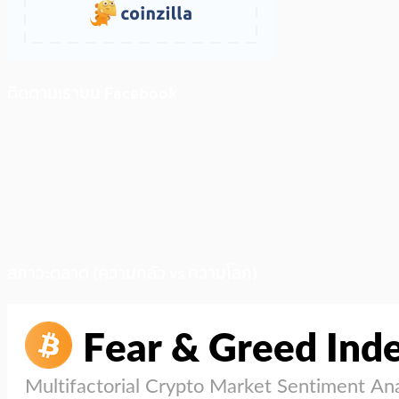
ติดตามเราบน Facebook
สภาวะตลาด (ความกลัว vs ความโลภ)