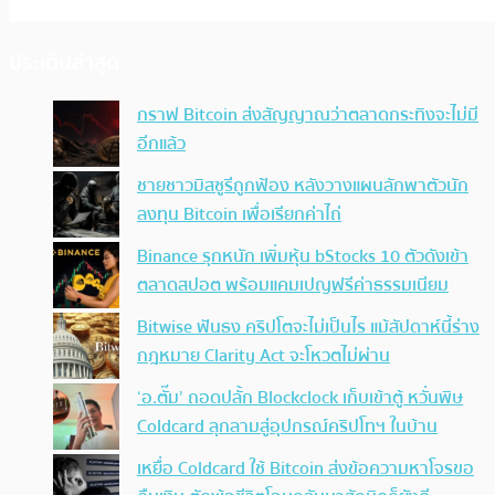
ประเด็นล่าสุด
กราฟ Bitcoin ส่งสัญญาณว่าตลาดกระทิงจะไม่มี
อีกแล้ว
ชายชาวมิสซูรีถูกฟ้อง หลังวางแผนลักพาตัวนัก
ลงทุน Bitcoin เพื่อเรียกค่าไถ่
Binance รุกหนัก เพิ่มหุ้น bStocks 10 ตัวดังเข้า
ตลาดสปอต พร้อมแคมเปญฟรีค่าธรรมเนียม
Bitwise ฟันธง คริปโตจะไม่เป็นไร แม้สัปดาห์นี้ร่าง
กฎหมาย Clarity Act จะโหวตไม่ผ่าน
‘อ.ตั๊ม’ ถอดปลั้ก Blockclock เก็บเข้าตู้ หวั่นพิษ
Coldcard ลุกลามสู่อุปกรณ์คริปโทฯ ในบ้าน
เหยื่อ Coldcard ใช้ Bitcoin ส่งข้อความหาโจรขอ