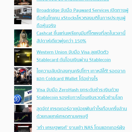
Broadridge จับมือ Payward Services เปิดทางผู้
ถือหุ้นโทเคน xStocksโหวตลงมติในการประชุมผู้
ถือหุ้นจริง
Cashcat ขึ้นแท่นเหรียญมีมที่โตแรงที่สุดในเวลานี้
สัปดาห์เดียวพุ่งกว่า 150%
Western Union จับมือ Visa ลุยเปิดตัว
Stablecard ดันโอนเงินผ่าน Stablecoin
ไขความลับนักลงทุนคริปโทฯ เกาหลีใต้! รอดจาก
แฮก Coldcard Wallet ได้อย่างไร
Visa จับมือ ZeroHash ยกระดับชำระเงินด้วย
Stablecoin รองรับการโอนเงินรวดเร็วข้ามโลก
สุดจัด! เทรดเดอร์อายุน้อยฟันกำไรเกือบครึ่งล้าน
ด้วยกลยุทธ์เทรดตามเศรษฐี
‘เต๋า เศรษฐพงศ์’ งานเข้า NAS โดนแฮกเกอร์ฝัง