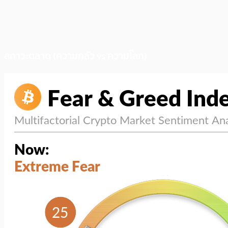
สภาวะตลาด (ความกลัว vs ความโลภ)