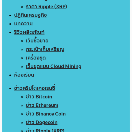
ราคา Ripple (XRP)
ปฏิทินเศรษฐกิจ
บทความ
รีวิวผลิตภัณฑ์
เว็บซื้อขาย
กระเป๋าเก็บเหรียญ
เครื่องขุด
เว็บขุดแบบ Cloud Mining
ห้องเรียน
ข่าวคริปโตเคอเรนซี่
ข่าว Bitcoin
ข่าว Ethereum
ข่าว Binance Coin
ข่าว Dogecoin
ข่าว Ripple (XRP)