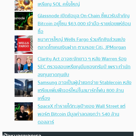
เหรียญ SOL ครั้งใหญ่
Glassnode เปิดข้อมูล On-Chain ชี้แนวรับสำคัญ
Bitcoin อยู่โซน $63,000 เจ้ามือ-รายย่อยแห่ช้อน
ซื้อ
ธนาคารใหญ่ Wells Fargo ร่วมศึกชิงส่วนแบ่ง
ตลาดโทเคนเงินฝาก ตามรอย Citi, JPMorgan
Clarity Act อาจชะงักยาว ๆ หลัง Warren ร้อง
SEC ตรวจสอบเหรียญมีมของทรัมป์ เพราะทำนัก
ลงทุนขาดทุนยับ
Samsung อาจเป็นผู้นำแจกจ่าย Stablecoin หลัง
เตรียมเพิ่มฟีเจอร์ใหม่ในสมาร์ทโฟน 800 ล้าน
เครื่อง
SpaceX ทำรายได้ทะลุเป้าของ Wall Street แต่
พอร์ต Bitcoin มีมูลค่าลดลงกว่า 540 ล้าน
ดอลลาร์