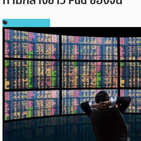
ท่ามกลางข่าว Fud ของจีน
ข่าวคริปโตเคอเรนซี่