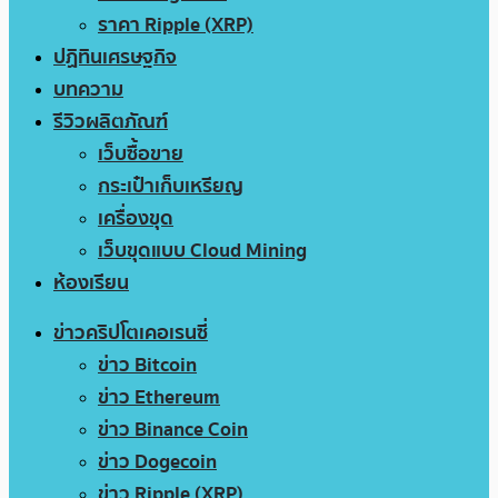
ราคา Ripple (XRP)
ปฏิทินเศรษฐกิจ
บทความ
รีวิวผลิตภัณฑ์
เว็บซื้อขาย
กระเป๋าเก็บเหรียญ
เครื่องขุด
เว็บขุดแบบ Cloud Mining
ห้องเรียน
ข่าวคริปโตเคอเรนซี่
ข่าว Bitcoin
ข่าว Ethereum
ข่าว Binance Coin
ข่าว Dogecoin
ข่าว Ripple (XRP)