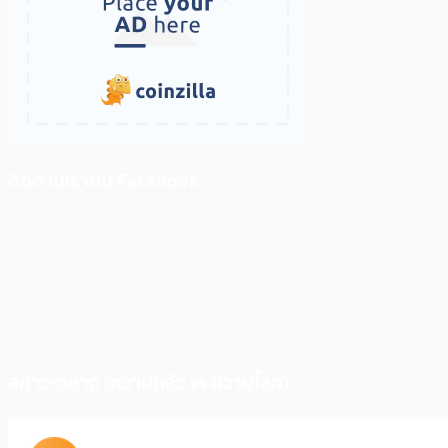
ติดตามเราบน Facebook
สภาวะตลาด (ความกลัว vs ความโลภ)