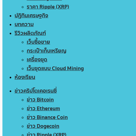
ราคา Ripple (XRP)
ปฏิทินเศรษฐกิจ
บทความ
รีวิวผลิตภัณฑ์
เว็บซื้อขาย
กระเป๋าเก็บเหรียญ
เครื่องขุด
เว็บขุดแบบ Cloud Mining
ห้องเรียน
ข่าวคริปโตเคอเรนซี่
ข่าว Bitcoin
ข่าว Ethereum
ข่าว Binance Coin
ข่าว Dogecoin
ข่าว Ripple (XRP)