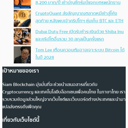
8,200 บาท/ปี เข้าบัญชีทรัมป์แจกบุตรพนักงาน
CryptoQuant ส่งสัญญาณตลาดหมีเข้าสู่โค้ง
สุดท้าย หลังพบเจ้าคริปโทฯ ซุ่มเก็บ BTC และ ETH
Dubai Duty Free เปิดรับชำระเงินด้วย Shiba Inu
และคริปโตอื่นรวม 30 สกุลเป็นครั้งแรก
Tom Lee เตือนควอนตัมอาจเจาะระบบ Bitcoin ได้
ในปี 2028
เป้าหมายของเรา
Siam Blockchain มุ่งมั่นที่จะช่วยนำเสนอสารเกี่ยวกับ
Cryptocurrency และเทคโนโลยีบล็อกเชนเพื่อคนไทย ในภาษาไทย เรา
รวบรวมข้อมูลส่วนใหญ่จากเว็บไซต์และเว็บบอร์ดต่างประเทศและนำมา
แปลส่งตรงถึงฟีดคุณ
เกี่ยวกับเว็บไซต์นี้