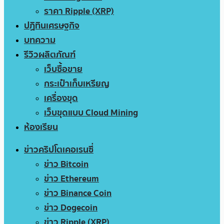
ราคา Ripple (XRP)
ปฏิทินเศรษฐกิจ
บทความ
รีวิวผลิตภัณฑ์
เว็บซื้อขาย
กระเป๋าเก็บเหรียญ
เครื่องขุด
เว็บขุดแบบ Cloud Mining
ห้องเรียน
ข่าวคริปโตเคอเรนซี่
ข่าว Bitcoin
ข่าว Ethereum
ข่าว Binance Coin
ข่าว Dogecoin
ข่าว Ripple (XRP)