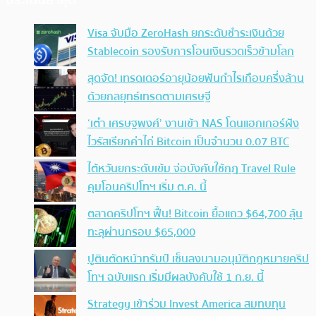
ประเด็นล่าสุด
Visa จับมือ ZeroHash ยกระดับชำระเงินด้วย
Stablecoin รองรับการโอนเงินรวดเร็วข้ามโลก
สุดจัด! เทรดเดอร์อายุน้อยฟันกำไรเกือบครึ่งล้าน
ด้วยกลยุทธ์เทรดตามเศรษฐี
‘เต๋า เศรษฐพงศ์’ งานเข้า NAS โดนแฮกเกอร์ฝัง
ไวรัสเรียกค่าไถ่ Bitcoin เป็นจำนวน 0.07 BTC
ไต้หวันยกระดับเข้ม จ่อบังคับใช้กฏ Travel Rule
คุมโอนคริปโทฯ เริ่ม ต.ค. นี้
ตลาดคริปโทฯ ฟื้น! Bitcoin ยื้อแถว $64,700 ลุ้น
ทะลุผ่านกรอบ $65,000
ปูตินตัดหน้าทรัมป์ เซ็นลงนามอนุมัติกฎหมายคริป
โทฯ ฉบับแรก เริ่มมีผลบังคับใช้ 1 ก.ย. นี้
Strategy เข้าร่วม Invest America สมทบทุน