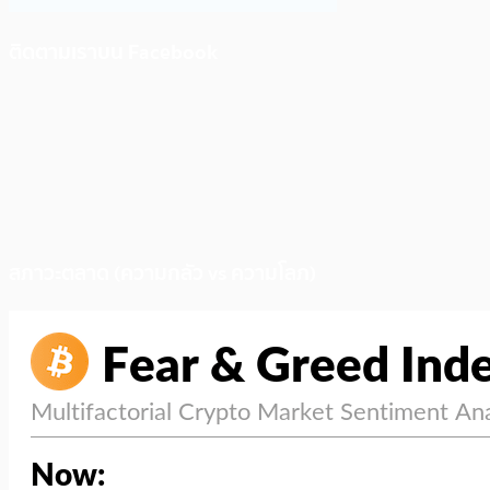
ติดตามเราบน Facebook
สภาวะตลาด (ความกลัว vs ความโลภ)