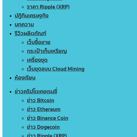
ราคา Ripple (XRP)
ปฏิทินเศรษฐกิจ
บทความ
รีวิวผลิตภัณฑ์
เว็บซื้อขาย
กระเป๋าเก็บเหรียญ
เครื่องขุด
เว็บขุดแบบ Cloud Mining
ห้องเรียน
ข่าวคริปโตเคอเรนซี่
ข่าว Bitcoin
ข่าว Ethereum
ข่าว Binance Coin
ข่าว Dogecoin
ข่าว Ripple (XRP)