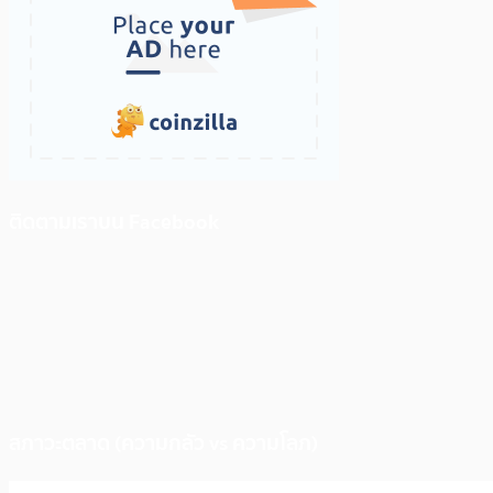
ติดตามเราบน Facebook
สภาวะตลาด (ความกลัว vs ความโลภ)