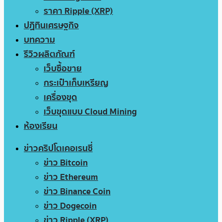
ราคา Ripple (XRP)
ปฏิทินเศรษฐกิจ
บทความ
รีวิวผลิตภัณฑ์
เว็บซื้อขาย
กระเป๋าเก็บเหรียญ
เครื่องขุด
เว็บขุดแบบ Cloud Mining
ห้องเรียน
ข่าวคริปโตเคอเรนซี่
ข่าว Bitcoin
ข่าว Ethereum
ข่าว Binance Coin
ข่าว Dogecoin
ข่าว Ripple (XRP)