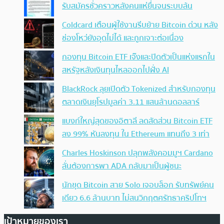
รับสมัครชั่วคราวหลังคนแห่ยื่นจนระบบล้น
Coldcard เตือนผู้ใช้งานรีบย้าย Bitcoin ด่วน หลัง
ช่องโหว่ยังอุดไม่ได้ และถูกเจาะต่อเนื่อง
กองทุน Bitcoin ETF เจ๊งและปิดตัวเป็นแห่งแรกใน
สหรัฐหลังเงินทุนไหลออกไปฝั่ง AI
BlackRock ลุยเปิดตัว Tokenized สำหรับกองทุน
ตลาดเงินยุโรปมูลค่า 3.11 แสนล้านดอลลาร์
แบงก์ใหญ่สุดของอิตาลี ลดสัดส่วน Bitcoin ETF
ลง 99% หันลงทุน ใน Ethereum แทนถึง 3 เท่า
Charles Hoskinson ปลุกพลังคอมมูฯ Cardano
ลั่นต้องการพา ADA กลับมาเป็นผู้ชนะ
นักขุด Bitcoin สาย Solo เจอบล็อก รับทรัพย์คน
เดียว 6.6 ล้านบาท ไม่สนวิกฤตศรัทธาคริปโทฯ
เป้าหมายของเรา