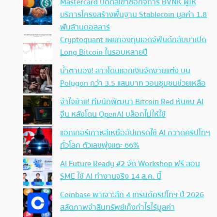
Mastercard ปิดดีลเข้าซื้อกิจการ BVNK ผู้ให้
บริการโครงสร้างพื้นฐาน Stablecoin มูลค่า 1.8
พันล้านดอลลาร์
Cryptoquant เผยกองทุนเฮดจ์ฟันด์กลับมาเปิด
Long Bitcoin ในรอบหลายปี
น้ำตานอง! สาวโดนแฮกเงินจัดงานแต่ง บน
Polygon กว่า 3.5 แสนบาท วอนชุมชนช่วยเหลือ
จำใจย้าย! ทีมนักพัฒนา Bitcoin Red หันซบ AI
จีน หลังโดน OpenAI บล็อกไม่ให้ใช้
แฮกเกอร์เกาหลีเหนืออัปเกรดใช้ AI กวาดคริปโทฯ
ทั่วโลก ตัวเลขพุ่งแตะ 66%
AI Future Ready #2 จัด Workshop ฟรี สอน
SME ใช้ AI ทำงานจริง 14 ส.ค. นี้
Coinbase พาเจาะลึก 4 เทรนด์คริปโทฯ ปี 2026
สลัดภาพจำสินทรัพย์เก็งกำไรไร้มูลค่า