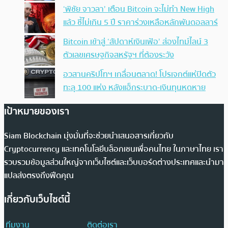
‘พิชัย จาวลา’ เตือน Bitcoin จะไม่ทำ New High
แล้ว ชี้ไม่เกิน 5 ปี ราคาร่วงเหลือหลักพันดอลลาร์
Bitcoin เข้าสู่ ‘สัปดาห์เงินเฟ้อ’ ส่องไทม์ไลน์ 3
ตัวเลขเศรษฐกิจสหรัฐฯ ที่ต้องระวัง
อวสานคริปโทฯ เกลื่อนตลาด! โปรเจกต์แห่ปิดตัว
ทะลุ 100 แห่ง หลังแฮ็กระบาด-เงินทุนหดหาย
เป้าหมายของเรา
Siam Blockchain มุ่งมั่นที่จะช่วยนำเสนอสารเกี่ยวกับ
Cryptocurrency และเทคโนโลยีบล็อกเชนเพื่อคนไทย ในภาษาไทย เรา
รวบรวมข้อมูลส่วนใหญ่จากเว็บไซต์และเว็บบอร์ดต่างประเทศและนำมา
แปลส่งตรงถึงฟีดคุณ
เกี่ยวกับเว็บไซต์นี้
ทีมงาน
ติดต่อเรา