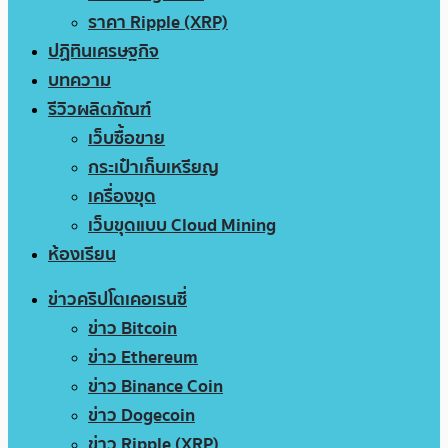
ราคา Ripple (XRP)
ปฏิทินเศรษฐกิจ
บทความ
รีวิวผลิตภัณฑ์
เว็บซื้อขาย
กระเป๋าเก็บเหรียญ
เครื่องขุด
เว็บขุดแบบ Cloud Mining
ห้องเรียน
ข่าวคริปโตเคอเรนซี่
ข่าว Bitcoin
ข่าว Ethereum
ข่าว Binance Coin
ข่าว Dogecoin
ข่าว Ripple (XRP)