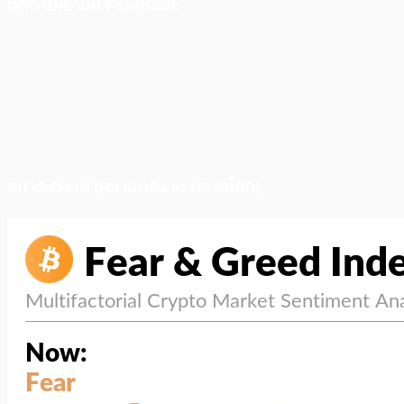
ติดตามเราบน Facebook
สภาวะตลาด (ความกลัว vs ความโลภ)