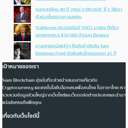
ถอดบทเรียน 40 ปี ‘กรณ์ จาติกวณิช’ ชี้ 5 วิธีเอา
ตัวรอดในตลาดการลงทุน
Stablecoin ตระกูลทรัมป์ USD1 มาแรง ปีเดียว
ยอดเทรดทะลุ $50,000 ล้านบน Binance
ศาลอุทธรณ์สหรัฐฯ ยืนยันคำตัดสิน Sam
Bankman-Fried ดับฝันพ้นโทษนอนคุก 25 ปี
เป้าหมายของเรา
Siam Blockchain มุ่งมั่นที่จะช่วยนำเสนอสารเกี่ยวกับ
Cryptocurrency และเทคโนโลยีบล็อกเชนเพื่อคนไทย ในภาษาไทย เรา
รวบรวมข้อมูลส่วนใหญ่จากเว็บไซต์และเว็บบอร์ดต่างประเทศและนำมา
แปลส่งตรงถึงฟีดคุณ
เกี่ยวกับเว็บไซต์นี้