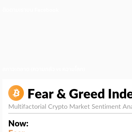
ติดตามเราบน Facebook
สภาวะตลาด (ความกลัว vs ความโลภ)