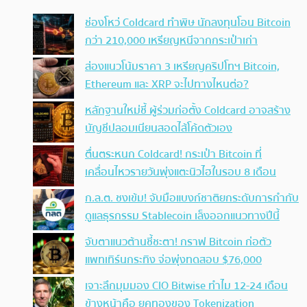
ช่องโหว่ Coldcard ทำพิษ นักลงทุนโอน Bitcoin
กว่า 210,000 เหรียญหนีจากกระเป๋าเก่า
ส่องแนวโน้มราคา 3 เหรียญคริปโทฯ Bitcoin,
Ethereum และ XRP จะไปทางไหนต่อ?
หลักฐานใหม่ชี้ ผู้ร่วมก่อตั้ง Coldcard อาจสร้าง
บัญชีปลอมเนียนสอดไส้โค้ดตัวเอง
ตื่นตระหนก Coldcard! กระเป๋า Bitcoin ที่
เคลื่อนไหวรายวันพุ่งแตะนิวไฮในรอบ 8 เดือน
ก.ล.ต. ชงเข้ม! จับมือแบงก์ชาติยกระดับการกำกับ
ดูแลธุรกรรม Stablecoin เล็งออกแนวทางปีนี้
จับตาแนวต้านชี้ชะตา! กราฟ Bitcoin ก่อตัว
แพทเทิร์นกระทิง จ่อพุ่งทดสอบ $76,000
เจาะลึกมุมมอง CIO Bitwise ทำไม 12-24 เดือน
ข้างหน้าคือ ยุคทองของ Tokenization