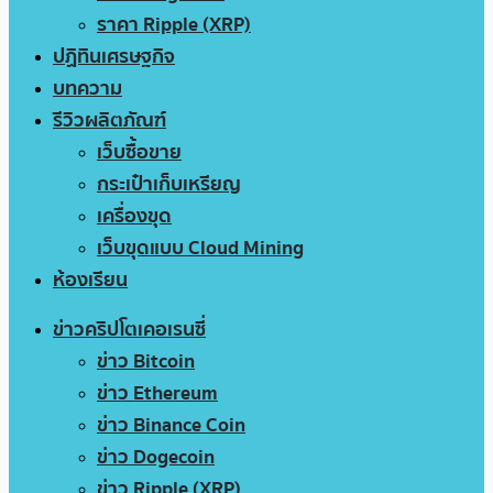
ราคา Ripple (XRP)
ปฏิทินเศรษฐกิจ
บทความ
รีวิวผลิตภัณฑ์
เว็บซื้อขาย
กระเป๋าเก็บเหรียญ
เครื่องขุด
เว็บขุดแบบ Cloud Mining
ห้องเรียน
ข่าวคริปโตเคอเรนซี่
ข่าว Bitcoin
ข่าว Ethereum
ข่าว Binance Coin
ข่าว Dogecoin
ข่าว Ripple (XRP)