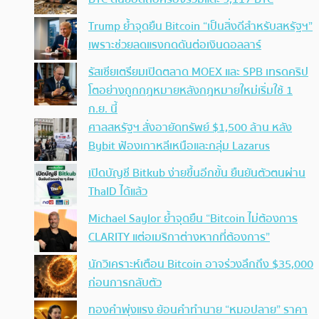
Trump ย้ำจุดยืน Bitcoin “เป็นสิ่งดีสำหรับสหรัฐฯ”
เพราะช่วยลดแรงกดดันต่อเงินดอลลาร์
รัสเซียเตรียมเปิดตลาด MOEX และ SPB เทรดคริป
โตอย่างถูกกฎหมายหลังกฎหมายใหม่เริ่มใช้ 1
ก.ย. นี้
ศาลสหรัฐฯ สั่งอายัดทรัพย์ $1,500 ล้าน หลัง
Bybit ฟ้องเกาหลีเหนือและกลุ่ม Lazarus
เปิดบัญชี Bitkub ง่ายขึ้นอีกขั้น ยืนยันตัวตนผ่าน
ThaID ได้แล้ว
Michael Saylor ย้ำจุดยืน “Bitcoin ไม่ต้องการ
CLARITY แต่อเมริกาต่างหากที่ต้องการ”
นักวิเคราะห์เตือน Bitcoin อาจร่วงลึกถึง $35,000
ก่อนการกลับตัว
ทองคำพุ่งแรง ย้อนคำทำนาย “หมอปลาย” ราคา