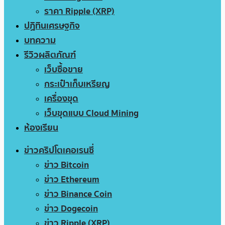
ราคา Ripple (XRP)
ปฏิทินเศรษฐกิจ
บทความ
รีวิวผลิตภัณฑ์
เว็บซื้อขาย
กระเป๋าเก็บเหรียญ
เครื่องขุด
เว็บขุดแบบ Cloud Mining
ห้องเรียน
ข่าวคริปโตเคอเรนซี่
ข่าว Bitcoin
ข่าว Ethereum
ข่าว Binance Coin
ข่าว Dogecoin
ข่าว Ripple (XRP)