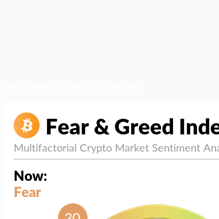
สภาวะตลาด (ความกลัว vs ความโลภ)