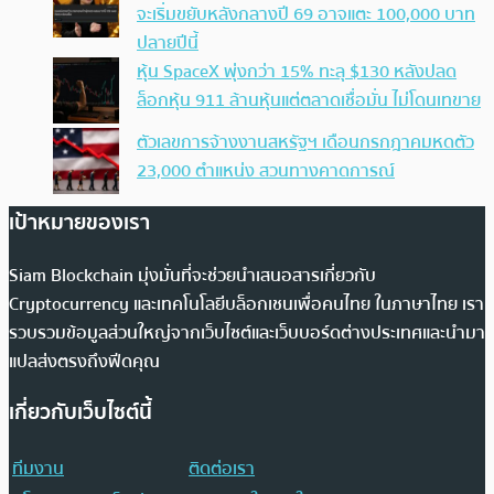
จะเริ่มขยับหลังกลางปี 69 อาจแตะ 100,000 บาท
ปลายปีนี้
หุ้น SpaceX พุ่งกว่า 15% ทะลุ $130 หลังปลด
ล็อกหุ้น 911 ล้านหุ้นแต่ตลาดเชื่อมั่น ไม่โดนเทขาย
ตัวเลขการจ้างงานสหรัฐฯ เดือนกรกฎาคมหดตัว
23,000 ตำแหน่ง สวนทางคาดการณ์
เป้าหมายของเรา
Siam Blockchain มุ่งมั่นที่จะช่วยนำเสนอสารเกี่ยวกับ
Cryptocurrency และเทคโนโลยีบล็อกเชนเพื่อคนไทย ในภาษาไทย เรา
รวบรวมข้อมูลส่วนใหญ่จากเว็บไซต์และเว็บบอร์ดต่างประเทศและนำมา
แปลส่งตรงถึงฟีดคุณ
เกี่ยวกับเว็บไซต์นี้
ทีมงาน
ติดต่อเรา