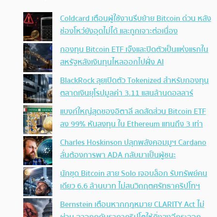
Coldcard เตือนผู้ใช้งานรีบย้าย Bitcoin ด่วน หลัง
ช่องโหว่ยังอุดไม่ได้ และถูกเจาะต่อเนื่อง
กองทุน Bitcoin ETF เจ๊งและปิดตัวเป็นแห่งแรกใน
สหรัฐหลังเงินทุนไหลออกไปฝั่ง AI
BlackRock ลุยเปิดตัว Tokenized สำหรับกองทุน
ตลาดเงินยุโรปมูลค่า 3.11 แสนล้านดอลลาร์
แบงก์ใหญ่สุดของอิตาลี ลดสัดส่วน Bitcoin ETF
ลง 99% หันลงทุน ใน Ethereum แทนถึง 3 เท่า
Charles Hoskinson ปลุกพลังคอมมูฯ Cardano
ลั่นต้องการพา ADA กลับมาเป็นผู้ชนะ
นักขุด Bitcoin สาย Solo เจอบล็อก รับทรัพย์คน
เดียว 6.6 ล้านบาท ไม่สนวิกฤตศรัทธาคริปโทฯ
Bernstein เตือนหากกฎหมาย CLARITY Act ไม่
ผ่าน อาจกดดันราคาคริปโตให้ดิ่งลงอีกระลอก