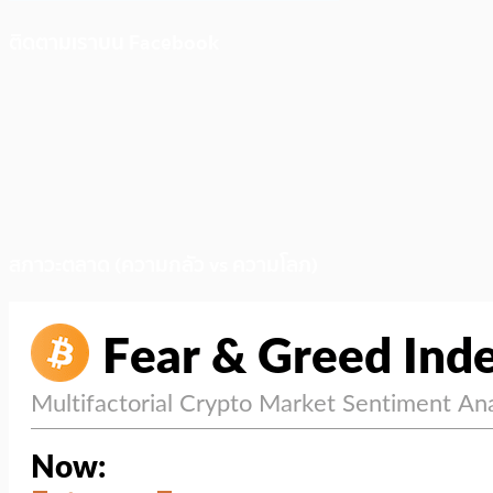
ติดตามเราบน Facebook
สภาวะตลาด (ความกลัว vs ความโลภ)