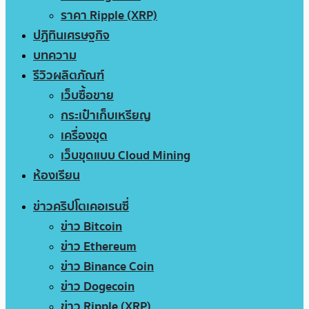
ราคา Ripple (XRP)
ปฏิทินเศรษฐกิจ
บทความ
รีวิวผลิตภัณฑ์
เว็บซื้อขาย
กระเป๋าเก็บเหรียญ
เครื่องขุด
เว็บขุดแบบ Cloud Mining
ห้องเรียน
ข่าวคริปโตเคอเรนซี่
ข่าว Bitcoin
ข่าว Ethereum
ข่าว Binance Coin
ข่าว Dogecoin
ข่าว Ripple (XRP)