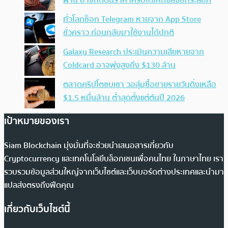
ทั่วโลกช็อก Telegram หายจาก App Store
ชั่วคราว ก่อนกลับมาใช้งานได้ปกติ
Galaxy Research ประเมินความเสียหายจาก
Coldcard อาจพุ่งสูงถึง $130 ล้าน
ตลาดคริปโตซบเซา วอลุ่มซื้อขายรายวันดิ่งเหลือ
$1.5 หมื่นล้าน ต่ำสุดตั้งแต่ต้นปี 2026
เป้าหมายของเรา
Siam Blockchain มุ่งมั่นที่จะช่วยนำเสนอสารเกี่ยวกับ
Cryptocurrency และเทคโนโลยีบล็อกเชนเพื่อคนไทย ในภาษาไทย เรา
รวบรวมข้อมูลส่วนใหญ่จากเว็บไซต์และเว็บบอร์ดต่างประเทศและนำมา
แปลส่งตรงถึงฟีดคุณ
เกี่ยวกับเว็บไซต์นี้