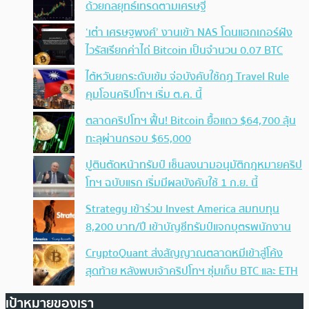
ด้วยกลยุทธ์เทรดตามเศรษฐี
‘เต๋า เศรษฐพงศ์’ งานเข้า NAS โดนแฮกเกอร์ฝัง
ไวรัสเรียกค่าไถ่ Bitcoin เป็นจำนวน 0.07 BTC
ไต้หวันยกระดับเข้ม จ่อบังคับใช้กฏ Travel Rule
คุมโอนคริปโทฯ เริ่ม ต.ค. นี้
ตลาดคริปโทฯ ฟื้น! Bitcoin ยื้อแถว $64,700 ลุ้น
ทะลุผ่านกรอบ $65,000
ปูตินตัดหน้าทรัมป์ เซ็นลงนามอนุมัติกฎหมายคริป
โทฯ ฉบับแรก เริ่มมีผลบังคับใช้ 1 ก.ย. นี้
Strategy เข้าร่วม Invest America สมทบทุน
8,200 บาท/ปี เข้าบัญชีทรัมป์แจกบุตรพนักงาน
CryptoQuant ส่งสัญญาณตลาดหมีเข้าสู่โค้ง
สุดท้าย หลังพบเจ้าคริปโทฯ ซุ่มเก็บ BTC และ ETH
เป้าหมายของเรา