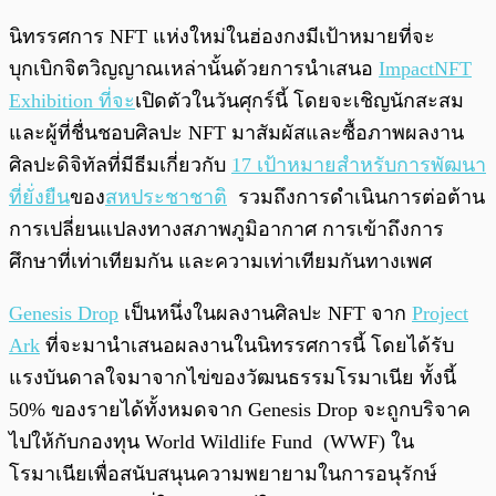
นิทรรศการ NFT แห่งใหม่ในฮ่องกงมีเป้าหมายที่จะ
บุกเบิกจิตวิญญาณเหล่านั้นด้วยการนำเสนอ
ImpactNFT
Exhibition ที่จะ
เปิดตัวในวันศุกร์นี้ โดยจะเชิญนักสะสม
และผู้ที่ชื่นชอบศิลปะ NFT มาสัมผัสและซื้อภาพผลงาน
ศิลปะดิจิทัลที่มีธีมเกี่ยวกับ
17 เป้าหมายสำหรับการพัฒนา
ที่ยั่งยืน
ของ
สหประชาชาติ
รวมถึงการดำเนินการต่อต้าน
การเปลี่ยนแปลงทางสภาพภูมิอากาศ การเข้าถึงการ
ศึกษาที่เท่าเทียมกัน และความเท่าเทียมกันทางเพศ
Genesis Drop
เป็นหนึ่งในผลงานศิลปะ NFT จาก
Project
Ark
ที่จะมานำเสนอผลงานในนิทรรศการนี้ โดยได้รับ
แรงบันดาลใจมาจากไข่ของวัฒนธรรมโรมาเนีย ทั้งนี้
50% ของรายได้ทั้งหมดจาก Genesis Drop จะถูกบริจาค
ไปให้กับกองทุน World Wildlife Fund (WWF) ใน
โรมาเนียเพื่อสนับสนุนความพยายามในการอนุรักษ์