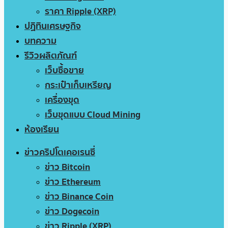
ราคา Ripple (XRP)
ปฏิทินเศรษฐกิจ
บทความ
รีวิวผลิตภัณฑ์
เว็บซื้อขาย
กระเป๋าเก็บเหรียญ
เครื่องขุด
เว็บขุดแบบ Cloud Mining
ห้องเรียน
ข่าวคริปโตเคอเรนซี่
ข่าว Bitcoin
ข่าว Ethereum
ข่าว Binance Coin
ข่าว Dogecoin
ข่าว Ripple (XRP)