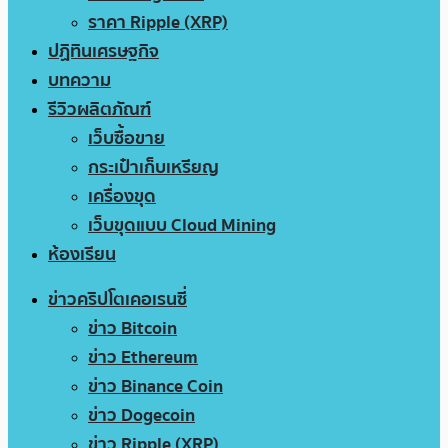
ราคา Ripple (XRP)
ปฏิทินเศรษฐกิจ
บทความ
รีวิวผลิตภัณฑ์
เว็บซื้อขาย
กระเป๋าเก็บเหรียญ
เครื่องขุด
เว็บขุดแบบ Cloud Mining
ห้องเรียน
ข่าวคริปโตเคอเรนซี่
ข่าว Bitcoin
ข่าว Ethereum
ข่าว Binance Coin
ข่าว Dogecoin
ข่าว Ripple (XRP)