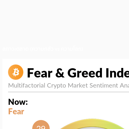
สภาวะตลาด (ความกลัว vs ความโลภ)