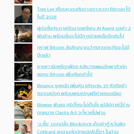
Tom Lee เตือนควอนตัมอาจเจาะระบบ Bitcoin ได้
ในปี 2028
ผู้ก่อตั้งประกาศปิดฉากเหรียญ AI Agent มูลค่า 2
พันล้าน พร้อมลั่นจะไม่มีการช่วยเหลืออีกต่อไป
กราฟ Bitcoin ส่งสัญญาณว่าตลาดกระทิงจะไม่มี
อีกแล้ว
ชายชาวมิสซูรีถูกฟ้อง หลังวางแผนลักพาตัวนัก
ลงทุน Bitcoin เพื่อเรียกค่าไถ่
Binance รุกหนัก เพิ่มหุ้น bStocks 10 ตัวดังเข้า
ตลาดสปอต พร้อมแคมเปญฟรีค่าธรรมเนียม
Bitwise ฟันธง คริปโตจะไม่เป็นไร แม้สัปดาห์นี้ร่าง
กฎหมาย Clarity Act จะโหวตไม่ผ่าน
‘อ.ตั๊ม’ ถอดปลั้ก Blockclock เก็บเข้าตู้ หวั่นพิษ
Coldcard ลุกลามสู่อุปกรณ์คริปโทฯ ในบ้าน