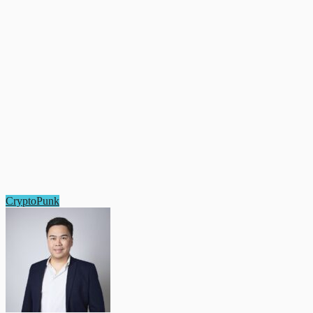
CryptoPunk