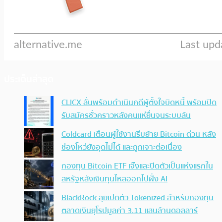
ประเด็นล่าสุด
CLICX ลั่นพร้อมดำเนินคดีผู้ตั้งใจบิดหนี้ พร้อมปิด
รับสมัครชั่วคราวหลังคนแห่ยื่นจนระบบล้น
Coldcard เตือนผู้ใช้งานรีบย้าย Bitcoin ด่วน หลัง
ช่องโหว่ยังอุดไม่ได้ และถูกเจาะต่อเนื่อง
กองทุน Bitcoin ETF เจ๊งและปิดตัวเป็นแห่งแรกใน
สหรัฐหลังเงินทุนไหลออกไปฝั่ง AI
BlackRock ลุยเปิดตัว Tokenized สำหรับกองทุน
ตลาดเงินยุโรปมูลค่า 3.11 แสนล้านดอลลาร์