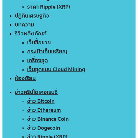
ราคา Ripple (XRP)
ปฏิทินเศรษฐกิจ
บทความ
รีวิวผลิตภัณฑ์
เว็บซื้อขาย
กระเป๋าเก็บเหรียญ
เครื่องขุด
เว็บขุดแบบ Cloud Mining
ห้องเรียน
ข่าวคริปโตเคอเรนซี่
ข่าว Bitcoin
ข่าว Ethereum
ข่าว Binance Coin
ข่าว Dogecoin
ข่าว Ripple (XRP)