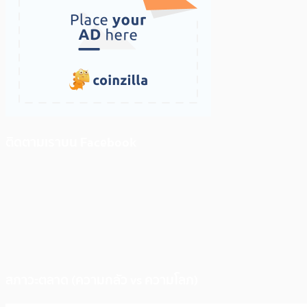
ติดตามเราบน Facebook
สภาวะตลาด (ความกลัว vs ความโลภ)