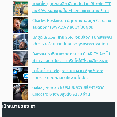
แบงก์ใหญ่สุดของอิตาลี ลดสัดส่วน Bitcoin ETF
ลง 99% หันลงทุน ใน Ethereum แทนถึง 3 เท่า
Charles Hoskinson ปลุกพลังคอมมูฯ Cardano
ลั่นต้องการพา ADA กลับมาเป็นผู้ชนะ
นักขุด Bitcoin สาย Solo เจอบล็อก รับทรัพย์คน
เดียว 6.6 ล้านบาท ไม่สนวิกฤตศรัทธาคริปโทฯ
Bernstein เตือนหากกฎหมาย CLARITY Act ไม่
ผ่าน อาจกดดันราคาคริปโตให้ดิ่งลงอีกระลอก
ทั่วโลกช็อก Telegram หายจาก App Store
ชั่วคราว ก่อนกลับมาใช้งานได้ปกติ
Galaxy Research ประเมินความเสียหายจาก
Coldcard อาจพุ่งสูงถึง $130 ล้าน
เป้าหมายของเรา