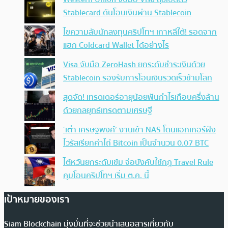
Stablecard ดันโอนเงินผ่าน Stablecoin
ไขความลับนักลงทุนคริปโทฯ เกาหลีใต้! รอดจาก
แฮก Coldcard Wallet ได้อย่างไร
Visa จับมือ ZeroHash ยกระดับชำระเงินด้วย
Stablecoin รองรับการโอนเงินรวดเร็วข้ามโลก
สุดจัด! เทรดเดอร์อายุน้อยฟันกำไรเกือบครึ่งล้าน
ด้วยกลยุทธ์เทรดตามเศรษฐี
‘เต๋า เศรษฐพงศ์’ งานเข้า NAS โดนแฮกเกอร์ฝัง
ไวรัสเรียกค่าไถ่ Bitcoin เป็นจำนวน 0.07 BTC
ไต้หวันยกระดับเข้ม จ่อบังคับใช้กฏ Travel Rule
คุมโอนคริปโทฯ เริ่ม ต.ค. นี้
เป้าหมายของเรา
Siam Blockchain มุ่งมั่นที่จะช่วยนำเสนอสารเกี่ยวกับ