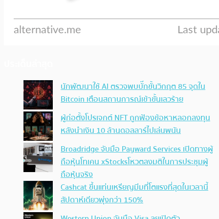
ประเด็นล่าสุด
นักพัฒนาใช้ AI ตรวจพบบั๊กขั้นวิกฤต 85 จุดใน
Bitcoin เตือนสถานการณ์เข้าขั้นเลวร้าย
ผู้ก่อตั้งโปรเจกต์ NFT ถูกฟ้องข้อหาหลอกลงทุน
หลังนำเงิน 10 ล้านดอลลาร์ไปเล่นพนัน
Broadridge จับมือ Payward Services เปิดทางผู้
ถือหุ้นโทเคน xStocksโหวตลงมติในการประชุมผู้
ถือหุ้นจริง
Cashcat ขึ้นแท่นเหรียญมีมที่โตแรงที่สุดในเวลานี้
สัปดาห์เดียวพุ่งกว่า 150%
Western Union จับมือ Visa ลุยเปิดตัว