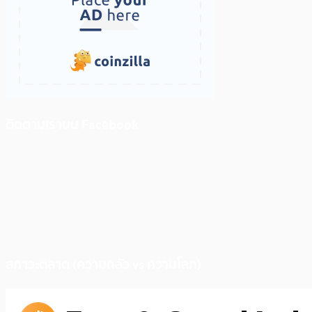
ติดตามเราบน Facebook
สภาวะตลาด (ความกลัว vs ความโลภ)