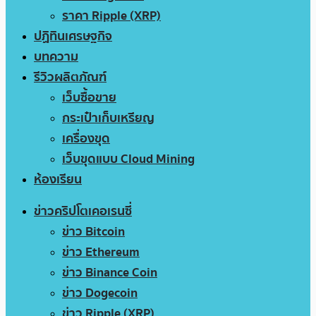
ราคา Ripple (XRP)
ปฏิทินเศรษฐกิจ
บทความ
รีวิวผลิตภัณฑ์
เว็บซื้อขาย
กระเป๋าเก็บเหรียญ
เครื่องขุด
เว็บขุดแบบ Cloud Mining
ห้องเรียน
ข่าวคริปโตเคอเรนซี่
ข่าว Bitcoin
ข่าว Ethereum
ข่าว Binance Coin
ข่าว Dogecoin
ข่าว Ripple (XRP)