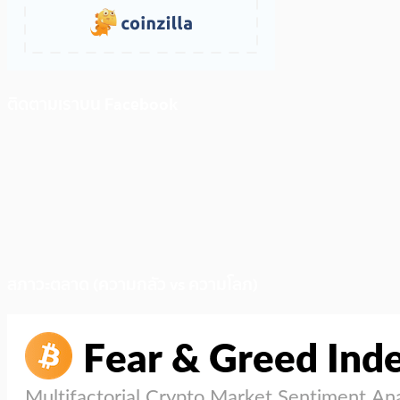
ติดตามเราบน Facebook
สภาวะตลาด (ความกลัว vs ความโลภ)