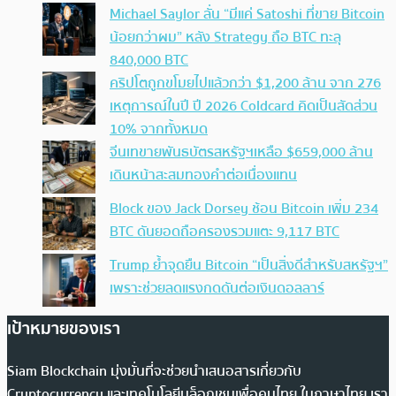
Michael Saylor ลั่น “มีแค่ Satoshi ที่ขาย Bitcoin
น้อยกว่าผม” หลัง Strategy ถือ BTC ทะลุ
840,000 BTC
คริปโตถูกขโมยไปแล้วกว่า $1,200 ล้าน จาก 276
เหตุการณ์ในปี ปี 2026 Coldcard คิดเป็นสัดส่วน
10% จากทั้งหมด
จีนเทขายพันธบัตรสหรัฐฯเหลือ $659,000 ล้าน
เดินหน้าสะสมทองคำต่อเนื่องแทน
Block ของ Jack Dorsey ช้อน Bitcoin เพิ่ม 234
BTC ดันยอดถือครองรวมแตะ 9,117 BTC
Trump ย้ำจุดยืน Bitcoin “เป็นสิ่งดีสำหรับสหรัฐฯ”
เพราะช่วยลดแรงกดดันต่อเงินดอลลาร์
เป้าหมายของเรา
Siam Blockchain มุ่งมั่นที่จะช่วยนำเสนอสารเกี่ยวกับ
Cryptocurrency และเทคโนโลยีบล็อกเชนเพื่อคนไทย ในภาษาไทย เรา