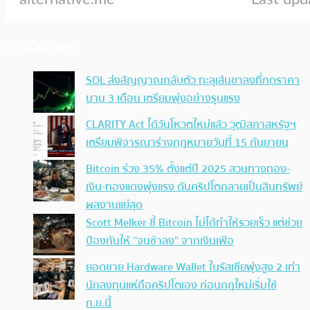
ประเด็นล่าสุด
SOL ส่งสัญญาณกลับตัว ทะลุเส้นขาลงที่กดราคา
นาน 3 เดือน เตรียมพุ่งอย่างรุนแรง
CLARITY Act ได้วันโหวตใหม่แล้ว วุฒิสภาสหรัฐฯ
เตรียมพิจารณาร่างกฎหมายวันที่ 15 กันยายน
Bitcoin ร่วง 35% ตั้งแต่ปี 2025 สวนทางทอง-
เงิน-ทองแดงพุ่งแรง ดันคริปโตกลายเป็นสินทรัพย์
ผลงานแย่สุด
Scott Melker ชี้ Bitcoin ไม่ได้ทำให้รวยเร็ว แต่ช่วย
ป้องกันให้ “จนช้าลง” จากเงินเฟ้อ
ยอดขาย Hardware Wallet ในรัสเซียพุ่งสูง 2 เท่า
นักลงทุนแห่ถือคริปโตเอง ก่อนกฎใหม่เริ่มใช้
ก.ย.นี้