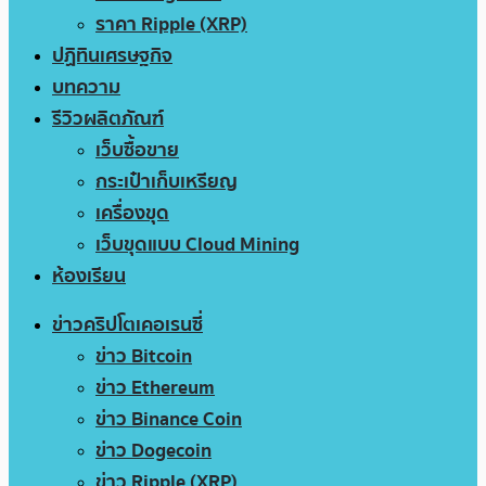
ราคา Ripple (XRP)
ปฏิทินเศรษฐกิจ
บทความ
รีวิวผลิตภัณฑ์
เว็บซื้อขาย
กระเป๋าเก็บเหรียญ
เครื่องขุด
เว็บขุดแบบ Cloud Mining
ห้องเรียน
ข่าวคริปโตเคอเรนซี่
ข่าว Bitcoin
ข่าว Ethereum
ข่าว Binance Coin
ข่าว Dogecoin
ข่าว Ripple (XRP)