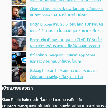
Charles Hoskinson ปลุกพลังคอมมูฯ Cardano
ลั่นต้องการพา ADA กลับมาเป็นผู้ชนะ
นักขุด Bitcoin สาย Solo เจอบล็อก รับทรัพย์คน
เดียว 6.6 ล้านบาท ไม่สนวิกฤตศรัทธาคริปโทฯ
Bernstein เตือนหากกฎหมาย CLARITY Act ไม่
ผ่าน อาจกดดันราคาคริปโตให้ดิ่งลงอีกระลอก
ทั่วโลกช็อก Telegram หายจาก App Store
ชั่วคราว ก่อนกลับมาใช้งานได้ปกติ
Galaxy Research ประเมินความเสียหายจาก
Coldcard อาจพุ่งสูงถึง $130 ล้าน
เป้าหมายของเรา
Siam Blockchain มุ่งมั่นที่จะช่วยนำเสนอสารเกี่ยวกับ
Cryptocurrency และเทคโนโลยีบล็อกเชนเพื่อคนไทย ในภาษาไทย เรา