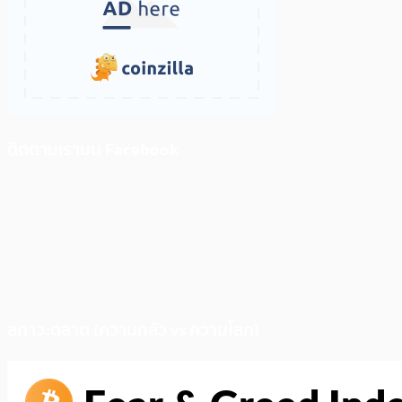
ติดตามเราบน Facebook
สภาวะตลาด (ความกลัว vs ความโลภ)