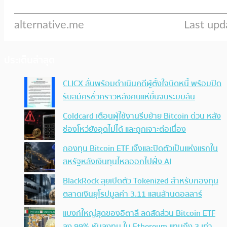
ประเด็นล่าสุด
CLICX ลั่นพร้อมดำเนินคดีผู้ตั้งใจบิดหนี้ พร้อมปิด
รับสมัครชั่วคราวหลังคนแห่ยื่นจนระบบล้น
Coldcard เตือนผู้ใช้งานรีบย้าย Bitcoin ด่วน หลัง
ช่องโหว่ยังอุดไม่ได้ และถูกเจาะต่อเนื่อง
กองทุน Bitcoin ETF เจ๊งและปิดตัวเป็นแห่งแรกใน
สหรัฐหลังเงินทุนไหลออกไปฝั่ง AI
BlackRock ลุยเปิดตัว Tokenized สำหรับกองทุน
ตลาดเงินยุโรปมูลค่า 3.11 แสนล้านดอลลาร์
แบงก์ใหญ่สุดของอิตาลี ลดสัดส่วน Bitcoin ETF
ลง 99% หันลงทุน ใน Ethereum แทนถึง 3 เท่า