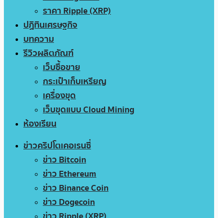
ราคา Ripple (XRP)
ปฏิทินเศรษฐกิจ
บทความ
รีวิวผลิตภัณฑ์
เว็บซื้อขาย
กระเป๋าเก็บเหรียญ
เครื่องขุด
เว็บขุดแบบ Cloud Mining
ห้องเรียน
ข่าวคริปโตเคอเรนซี่
ข่าว Bitcoin
ข่าว Ethereum
ข่าว Binance Coin
ข่าว Dogecoin
ข่าว Ripple (XRP)