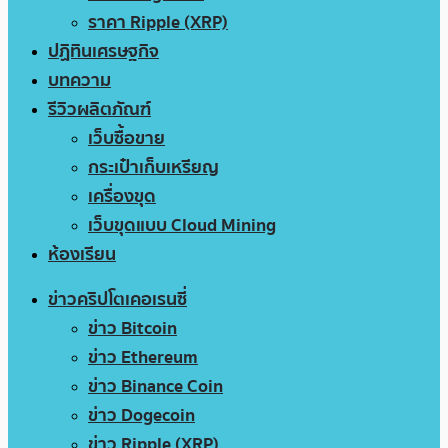
ราคา Ripple (XRP)
ปฏิทินเศรษฐกิจ
บทความ
รีวิวผลิตภัณฑ์
เว็บซื้อขาย
กระเป๋าเก็บเหรียญ
เครื่องขุด
เว็บขุดแบบ Cloud Mining
ห้องเรียน
ข่าวคริปโตเคอเรนซี่
ข่าว Bitcoin
ข่าว Ethereum
ข่าว Binance Coin
ข่าว Dogecoin
ข่าว Ripple (XRP)