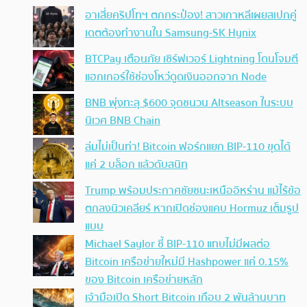
อาเสี่ยคริปโทฯ ตกกระป๋อง! สาวเกาหลีเผยสเปกคู่
เดตต้องทำงานใน Samsung-SK Hynix
BTCPay เตือนภัย เซิร์ฟเวอร์ Lightning โดนโจมตี
แฮกเกอร์ใช้ช่องโหว่ดูดเงินออกจาก Node
BNB พุ่งทะลุ $600 จุดชนวน Altseason ในระบบ
นิเวศ BNB Chain
ล่มไม่เป็นท่า! Bitcoin ฟอร์กแยก BIP-110 ขุดได้
แค่ 2 บล็อก แล้วดับสนิท
Trump พร้อมประกาศชัยชนะเหนืออิหร่าน แม้ไร้ข้อ
ตกลงนิวเคลียร์ หากเปิดช่องแคบ Hormuz เต็มรูป
แบบ
Michael Saylor ชี้ BIP-110 แทบไม่มีผลต่อ
Bitcoin เครือข่ายใหม่มี Hashpower แค่ 0.15%
ของ Bitcoin เครือข่ายหลัก
เจ้ามือเปิด Short Bitcoin เกือบ 2 พันล้านบาท