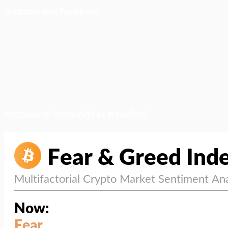
ติดตามเราบน Facebook
สภาวะตลาด (ความกลัว vs ความโลภ)