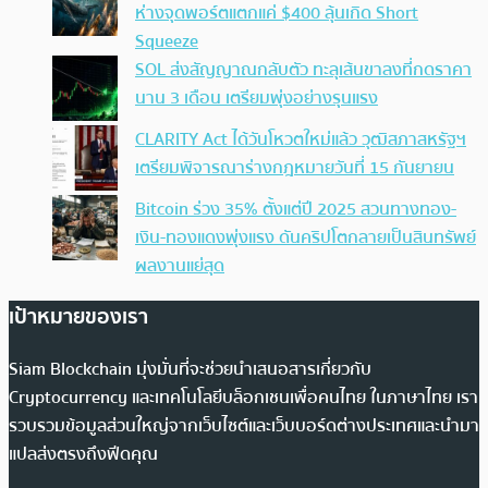
ห่างจุดพอร์ตแตกแค่ $400 ลุ้นเกิด Short
Squeeze
SOL ส่งสัญญาณกลับตัว ทะลุเส้นขาลงที่กดราคา
นาน 3 เดือน เตรียมพุ่งอย่างรุนแรง
CLARITY Act ได้วันโหวตใหม่แล้ว วุฒิสภาสหรัฐฯ
เตรียมพิจารณาร่างกฎหมายวันที่ 15 กันยายน
Bitcoin ร่วง 35% ตั้งแต่ปี 2025 สวนทางทอง-
เงิน-ทองแดงพุ่งแรง ดันคริปโตกลายเป็นสินทรัพย์
ผลงานแย่สุด
เป้าหมายของเรา
Siam Blockchain มุ่งมั่นที่จะช่วยนำเสนอสารเกี่ยวกับ
Cryptocurrency และเทคโนโลยีบล็อกเชนเพื่อคนไทย ในภาษาไทย เรา
รวบรวมข้อมูลส่วนใหญ่จากเว็บไซต์และเว็บบอร์ดต่างประเทศและนำมา
แปลส่งตรงถึงฟีดคุณ