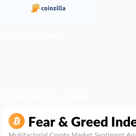
ติดตามเราบน Facebook
สภาวะตลาด (ความกลัว vs ความโลภ)