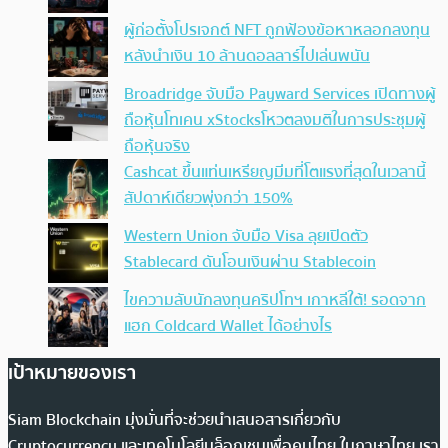
ผู้ก่อตั้งโปรเจกต์ NFT ถูกฟ้องข้อหาหลอกลงทุน
หลังนำเงิน 10 ล้านดอลลาร์ไปเล่นพนัน
Broadridge จับมือ Payward Services เปิดทางผู้
ถือหุ้นโทเคน xStocksโหวตลงมติในการประชุมผู้
ถือหุ้นจริง
Cashcat ขึ้นแท่นเหรียญมีมที่โตแรงที่สุดในเวลานี้
สัปดาห์เดียวพุ่งกว่า 150%
Western Union จับมือ Visa ลุยเปิดตัว
Stablecard ดันโอนเงินผ่าน Stablecoin
ไขความลับนักลงทุนคริปโทฯ เกาหลีใต้! รอดจาก
แฮก Coldcard Wallet ได้อย่างไร
เป้าหมายของเรา
Siam Blockchain มุ่งมั่นที่จะช่วยนำเสนอสารเกี่ยวกับ
Cryptocurrency และเทคโนโลยีบล็อกเชนเพื่อคนไทย ในภาษาไทย เรา