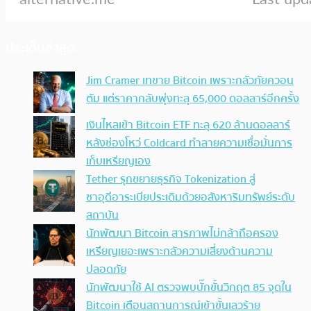
ประเด็นล่าสุด
Jim Cramer เทขาย Bitcoin เพราะกลัวภัยควอน
ตัม แต่ราคากลับพุ่งทะลุ 65,000 ดอลลาร์อีกครั้ง
เงินไหลเข้า Bitcoin ETF ทะลุ 620 ล้านดอลลาร์
หลังช่องโหว่ Coldcard ทำลายความเชื่อมั่นการ
เก็บเหรียญเอง
Tether รุกขยายธุรกิจ Tokenization สู่
ซาอุดีอาระเบียประเดิมด้วยอสังหาริมทรัพย์ระดับ
สถาบัน
นักพัฒนา Bitcoin สารภาพไม่กล้าถือครอง
เหรียญเยอะเพราะกลัวความเสี่ยงด้านความ
ปลอดภัย
นักพัฒนาใช้ AI ตรวจพบบั๊กขั้นวิกฤต 85 จุดใน
Bitcoin เตือนสถานการณ์เข้าขั้นเลวร้าย