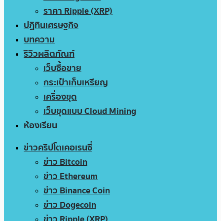
ราคา Ripple (XRP)
ปฏิทินเศรษฐกิจ
บทความ
รีวิวผลิตภัณฑ์
เว็บซื้อขาย
กระเป๋าเก็บเหรียญ
เครื่องขุด
เว็บขุดแบบ Cloud Mining
ห้องเรียน
ข่าวคริปโตเคอเรนซี่
ข่าว Bitcoin
ข่าว Ethereum
ข่าว Binance Coin
ข่าว Dogecoin
ข่าว Ripple (XRP)