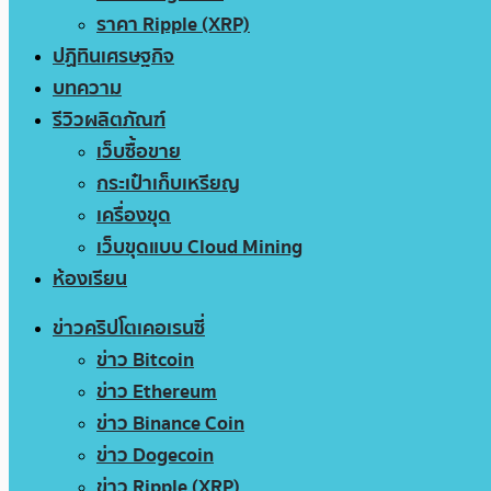
ราคา Ripple (XRP)
ปฏิทินเศรษฐกิจ
บทความ
รีวิวผลิตภัณฑ์
เว็บซื้อขาย
กระเป๋าเก็บเหรียญ
เครื่องขุด
เว็บขุดแบบ Cloud Mining
ห้องเรียน
ข่าวคริปโตเคอเรนซี่
ข่าว Bitcoin
ข่าว Ethereum
ข่าว Binance Coin
ข่าว Dogecoin
ข่าว Ripple (XRP)