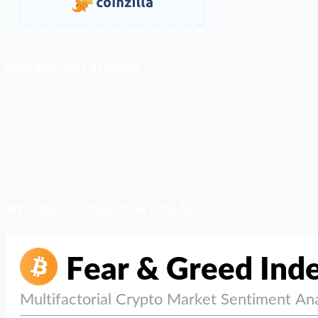
ติดตามเราบน Facebook
สภาวะตลาด (ความกลัว vs ความโลภ)