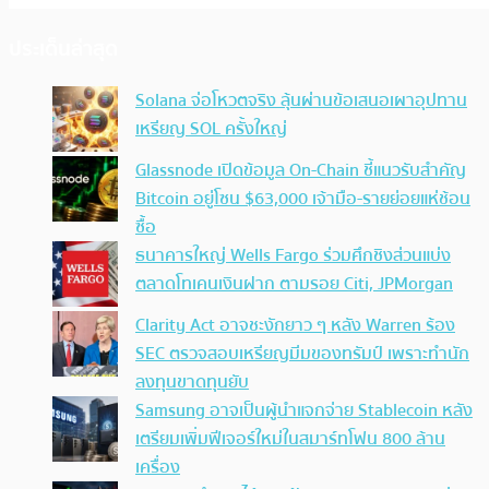
ประเด็นล่าสุด
Solana จ่อโหวตจริง ลุ้นผ่านข้อเสนอเผาอุปทาน
เหรียญ SOL ครั้งใหญ่
Glassnode เปิดข้อมูล On-Chain ชี้แนวรับสำคัญ
Bitcoin อยู่โซน $63,000 เจ้ามือ-รายย่อยแห่ช้อน
ซื้อ
ธนาคารใหญ่ Wells Fargo ร่วมศึกชิงส่วนแบ่ง
ตลาดโทเคนเงินฝาก ตามรอย Citi, JPMorgan
Clarity Act อาจชะงักยาว ๆ หลัง Warren ร้อง
SEC ตรวจสอบเหรียญมีมของทรัมป์ เพราะทำนัก
ลงทุนขาดทุนยับ
Samsung อาจเป็นผู้นำแจกจ่าย Stablecoin หลัง
เตรียมเพิ่มฟีเจอร์ใหม่ในสมาร์ทโฟน 800 ล้าน
เครื่อง