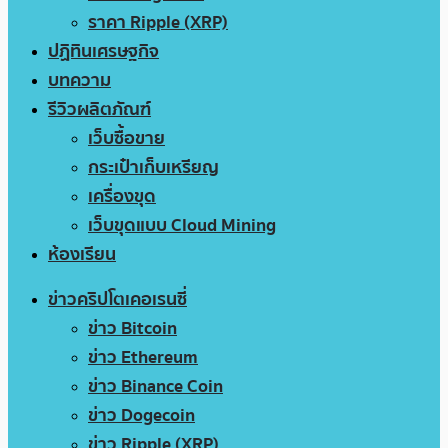
ราคา Ripple (XRP)
ปฏิทินเศรษฐกิจ
บทความ
รีวิวผลิตภัณฑ์
เว็บซื้อขาย
กระเป๋าเก็บเหรียญ
เครื่องขุด
เว็บขุดแบบ Cloud Mining
ห้องเรียน
ข่าวคริปโตเคอเรนซี่
ข่าว Bitcoin
ข่าว Ethereum
ข่าว Binance Coin
ข่าว Dogecoin
ข่าว Ripple (XRP)