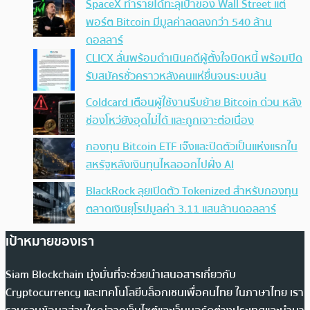
SpaceX ทำรายได้ทะลุเป้าของ Wall Street แต่
พอร์ต Bitcoin มีมูลค่าลดลงกว่า 540 ล้าน
ดอลลาร์
CLICX ลั่นพร้อมดำเนินคดีผู้ตั้งใจบิดหนี้ พร้อมปิด
รับสมัครชั่วคราวหลังคนแห่ยื่นจนระบบล้น
Coldcard เตือนผู้ใช้งานรีบย้าย Bitcoin ด่วน หลัง
ช่องโหว่ยังอุดไม่ได้ และถูกเจาะต่อเนื่อง
กองทุน Bitcoin ETF เจ๊งและปิดตัวเป็นแห่งแรกใน
สหรัฐหลังเงินทุนไหลออกไปฝั่ง AI
BlackRock ลุยเปิดตัว Tokenized สำหรับกองทุน
ตลาดเงินยุโรปมูลค่า 3.11 แสนล้านดอลลาร์
เป้าหมายของเรา
Siam Blockchain มุ่งมั่นที่จะช่วยนำเสนอสารเกี่ยวกับ
Cryptocurrency และเทคโนโลยีบล็อกเชนเพื่อคนไทย ในภาษาไทย เรา