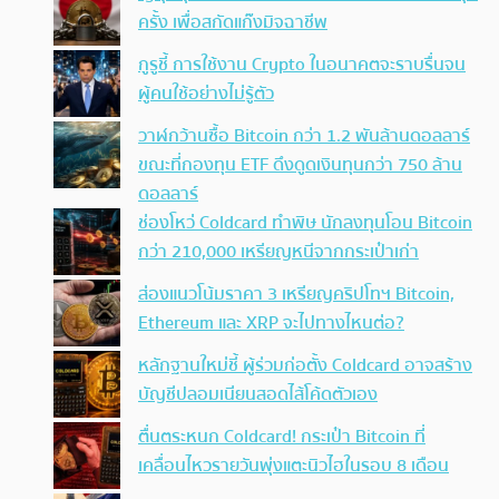
ครั้ง เพื่อสกัดแก๊งมิจฉาชีพ
กูรูชี้ การใช้งาน Crypto ในอนาคตจะราบรื่นจน
ผู้คนใช้อย่างไม่รู้ตัว
วาฬกว้านซื้อ Bitcoin กว่า 1.2 พันล้านดอลลาร์
ขณะที่กองทุน ETF ดึงดูดเงินทุนกว่า 750 ล้าน
ดอลลาร์
ช่องโหว่ Coldcard ทำพิษ นักลงทุนโอน Bitcoin
กว่า 210,000 เหรียญหนีจากกระเป๋าเก่า
ส่องแนวโน้มราคา 3 เหรียญคริปโทฯ Bitcoin,
Ethereum และ XRP จะไปทางไหนต่อ?
หลักฐานใหม่ชี้ ผู้ร่วมก่อตั้ง Coldcard อาจสร้าง
บัญชีปลอมเนียนสอดไส้โค้ดตัวเอง
ตื่นตระหนก Coldcard! กระเป๋า Bitcoin ที่
เคลื่อนไหวรายวันพุ่งแตะนิวไฮในรอบ 8 เดือน