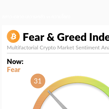
สภาวะตลาด (ความกลัว vs ความโลภ)