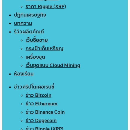
ราคา Ripple (XRP)
ปฏิทินเศรษฐกิจ
บทความ
รีวิวผลิตภัณฑ์
เว็บซื้อขาย
กระเป๋าเก็บเหรียญ
เครื่องขุด
เว็บขุดแบบ Cloud Mining
ห้องเรียน
ข่าวคริปโตเคอเรนซี่
ข่าว Bitcoin
ข่าว Ethereum
ข่าว Binance Coin
ข่าว Dogecoin
ข่าว Ripple (XRP)