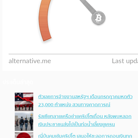
ประเด็นล่าสุด
ตัวเลขการจ้างงานสหรัฐฯ เดือนกรกฎาคมหดตัว
23,000 ตำแหน่ง สวนทางคาดการณ์
รัสเซียทลายเครือข่ายคริปโตเถื่อน หลังพบหลอก
เงินประชาชนส่งไปเป็นท่อน้ำเลี้ยงยูเครน
ญี่ปุ่นคุมเข้มคริปโต เสนอให้ชะลอการถอนเงินทุก