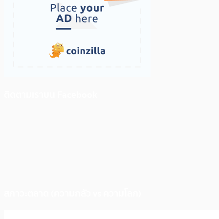
ติดตามเราบน Facebook
สภาวะตลาด (ความกลัว vs ความโลภ)