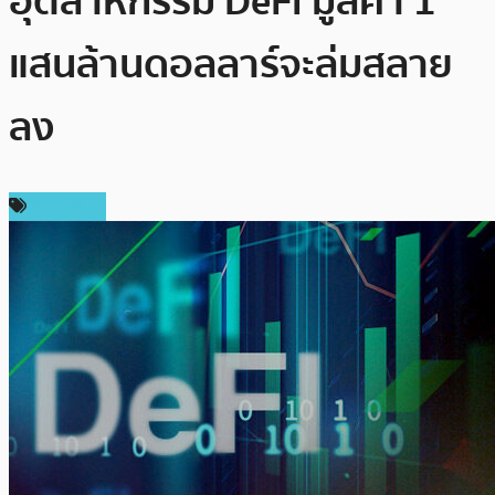
อุตสาหกรรม DeFi มูลค่า 1
แสนล้านดอลลาร์จะล่มสลาย
ลง
ข่าว DeFi