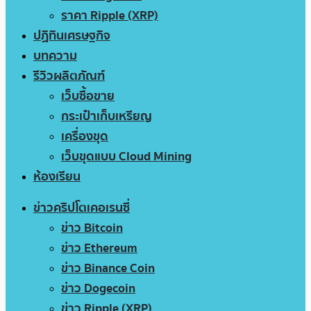
ราคา Ripple (XRP)
ปฏิทินเศรษฐกิจ
บทความ
รีวิวผลิตภัณฑ์
เว็บซื้อขาย
กระเป๋าเก็บเหรียญ
เครื่องขุด
เว็บขุดแบบ Cloud Mining
ห้องเรียน
ข่าวคริปโตเคอเรนซี่
ข่าว Bitcoin
ข่าว Ethereum
ข่าว Binance Coin
ข่าว Dogecoin
ข่าว Ripple (XRP)