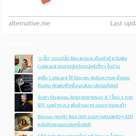
ประเด็นล่าสุด
‘อ.ตั๊ม’ ถอดปลั้ก Blockclock เก็บเข้าตู้ หวั่นพิษ
Coldcard ลุกลามสู่อุปกรณ์คริปโทฯ ในบ้าน
เหยื่อ Coldcard ใช้ Bitcoin ส่งข้อความหาโจรขอ
คืนเงิน ตัดพ้อชีวิตโอนกลับมาสักนิดก็ยังดี
จับตา Strategy ส่อแววเทขายรอบ 4 ? โอน 1,030
BTC มูลค่าทะลุ 2 พันล้านบาท ออกจากกระเป๋า
Bitcoin ทรงตัว $64,000 สวนทางหุ้นสหรัฐฯ ATH
หลังข้อตกลงฮอร์มุซใกล้ยุติ