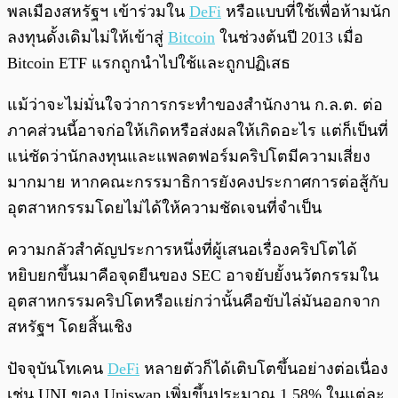
พลเมืองสหรัฐฯ เข้าร่วมใน
DeFi
หรือแบบที่ใช้เพื่อห้ามนัก
ลงทุนดั้งเดิมไม่ให้เข้าสู่
Bitcoin
ในช่วงต้นปี 2013 เมื่อ
Bitcoin ETF แรกถูกนำไปใช้และถูกปฏิเสธ
แม้ว่าจะไม่มั่นใจว่าการกระทำของสำนักงาน ก.ล.ต. ต่อ
ภาคส่วนนี้อาจก่อให้เกิดหรือส่งผลให้เกิดอะไร แต่ก็เป็นที่
แน่ชัดว่านักลงทุนและแพลตฟอร์มคริปโตมีความเสี่ยง
มากมาย หากคณะกรรมาธิการยังคงประกาศการต่อสู้กับ
อุตสาหกรรมโดยไม่ได้ให้ความชัดเจนที่จำเป็น
ความกลัวสำคัญประการหนึ่งที่ผู้เสนอเรื่องคริปโตได้
หยิบยกขึ้นมาคือจุดยืนของ SEC อาจยับยั้งนวัตกรรมใน
อุตสาหกรรมคริปโตหรือแย่กว่านั้นคือขับไล่มันออกจาก
สหรัฐฯ โดยสิ้นเชิง
ปัจจุบันโทเคน
DeFi
หลายตัวก็ได้เติบโตขึ้นอย่างต่อเนื่อง
เช่น UNI ของ Uniswap เพิ่มขึ้นประมาณ 1.58% ในแต่ละ