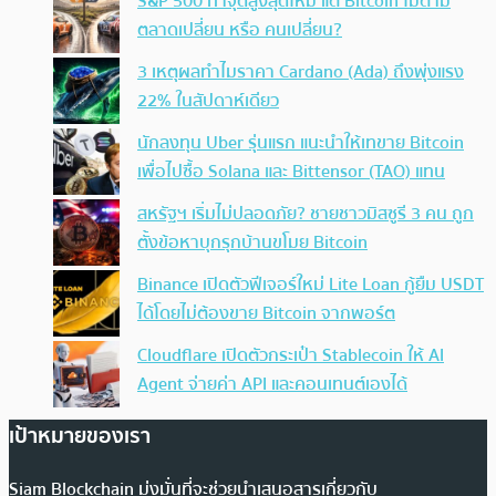
S&P 500 ทำจุดสูงสุดใหม่ แต่ Bitcoin ไม่ตาม
ตลาดเปลี่ยน หรือ คนเปลี่ยน?
3 เหตุผลทำไมราคา Cardano (Ada) ถึงพุ่งแรง
22% ในสัปดาห์เดียว
นักลงทุน Uber รุ่นแรก แนะนำให้เทขาย Bitcoin
เพื่อไปซื้อ Solana และ Bittensor (TAO) แทน
สหรัฐฯ เริ่มไม่ปลอดภัย? ชายชาวมิสซูรี 3 คน ถูก
ตั้งข้อหาบุกรุกบ้านขโมย Bitcoin
Binance เปิดตัวฟีเจอร์ใหม่ Lite Loan กู้ยืม USDT
ได้โดยไม่ต้องขาย Bitcoin จากพอร์ต
Cloudflare เปิดตัวกระเป๋า Stablecoin ให้ AI
Agent จ่ายค่า API และคอนเทนต์เองได้
เป้าหมายของเรา
Siam Blockchain มุ่งมั่นที่จะช่วยนำเสนอสารเกี่ยวกับ