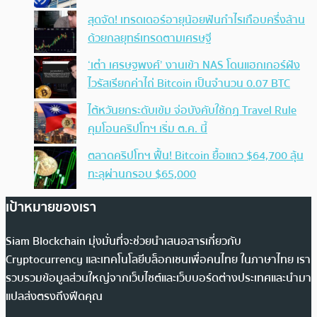
สุดจัด! เทรดเดอร์อายุน้อยฟันกำไรเกือบครึ่งล้าน
ด้วยกลยุทธ์เทรดตามเศรษฐี
‘เต๋า เศรษฐพงศ์’ งานเข้า NAS โดนแฮกเกอร์ฝัง
ไวรัสเรียกค่าไถ่ Bitcoin เป็นจำนวน 0.07 BTC
ไต้หวันยกระดับเข้ม จ่อบังคับใช้กฏ Travel Rule
คุมโอนคริปโทฯ เริ่ม ต.ค. นี้
ตลาดคริปโทฯ ฟื้น! Bitcoin ยื้อแถว $64,700 ลุ้น
ทะลุผ่านกรอบ $65,000
เป้าหมายของเรา
Siam Blockchain มุ่งมั่นที่จะช่วยนำเสนอสารเกี่ยวกับ
Cryptocurrency และเทคโนโลยีบล็อกเชนเพื่อคนไทย ในภาษาไทย เรา
รวบรวมข้อมูลส่วนใหญ่จากเว็บไซต์และเว็บบอร์ดต่างประเทศและนำมา
แปลส่งตรงถึงฟีดคุณ