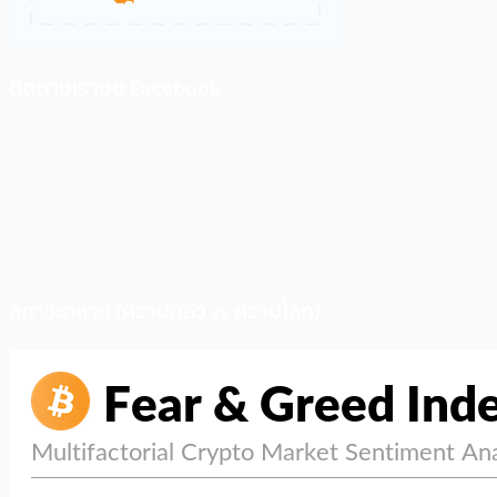
ติดตามเราบน Facebook
สภาวะตลาด (ความกลัว vs ความโลภ)