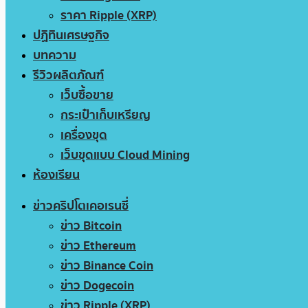
ราคา Ripple (XRP)
ปฏิทินเศรษฐกิจ
บทความ
รีวิวผลิตภัณฑ์
เว็บซื้อขาย
กระเป๋าเก็บเหรียญ
เครื่องขุด
เว็บขุดแบบ Cloud Mining
ห้องเรียน
ข่าวคริปโตเคอเรนซี่
ข่าว Bitcoin
ข่าว Ethereum
ข่าว Binance Coin
ข่าว Dogecoin
ข่าว Ripple (XRP)