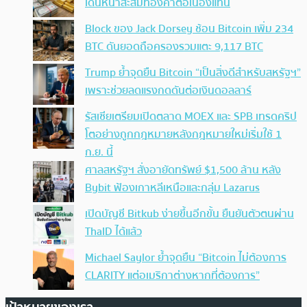
เดินหน้าสะสมทองคำต่อเนื่องแทน
Block ของ Jack Dorsey ช้อน Bitcoin เพิ่ม 234
BTC ดันยอดถือครองรวมแตะ 9,117 BTC
Trump ย้ำจุดยืน Bitcoin “เป็นสิ่งดีสำหรับสหรัฐฯ”
เพราะช่วยลดแรงกดดันต่อเงินดอลลาร์
รัสเซียเตรียมเปิดตลาด MOEX และ SPB เทรดคริป
โตอย่างถูกกฎหมายหลังกฎหมายใหม่เริ่มใช้ 1
ก.ย. นี้
ศาลสหรัฐฯ สั่งอายัดทรัพย์ $1,500 ล้าน หลัง
Bybit ฟ้องเกาหลีเหนือและกลุ่ม Lazarus
เปิดบัญชี Bitkub ง่ายขึ้นอีกขั้น ยืนยันตัวตนผ่าน
ThaID ได้แล้ว
Michael Saylor ย้ำจุดยืน “Bitcoin ไม่ต้องการ
CLARITY แต่อเมริกาต่างหากที่ต้องการ”