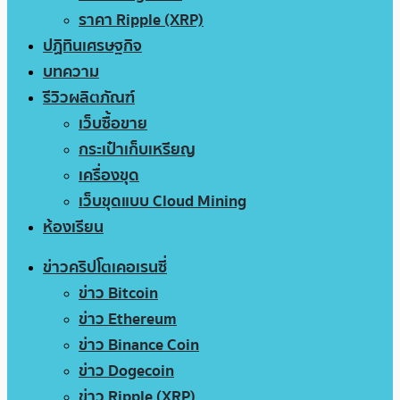
ราคา Ripple (XRP)
ปฏิทินเศรษฐกิจ
บทความ
รีวิวผลิตภัณฑ์
เว็บซื้อขาย
กระเป๋าเก็บเหรียญ
เครื่องขุด
เว็บขุดแบบ Cloud Mining
ห้องเรียน
ข่าวคริปโตเคอเรนซี่
ข่าว Bitcoin
ข่าว Ethereum
ข่าว Binance Coin
ข่าว Dogecoin
ข่าว Ripple (XRP)