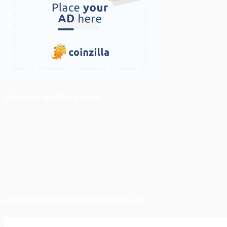
ติดตามเราบน Facebook
สภาวะตลาด (ความกลัว vs ความโลภ)