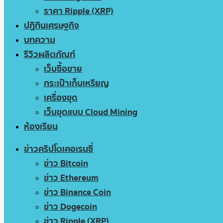
ราคา Ripple (XRP)
ปฏิทินเศรษฐกิจ
บทความ
รีวิวผลิตภัณฑ์
เว็บซื้อขาย
กระเป๋าเก็บเหรียญ
เครื่องขุด
เว็บขุดแบบ Cloud Mining
ห้องเรียน
ข่าวคริปโตเคอเรนซี่
ข่าว Bitcoin
ข่าว Ethereum
ข่าว Binance Coin
ข่าว Dogecoin
ข่าว Ripple (XRP)