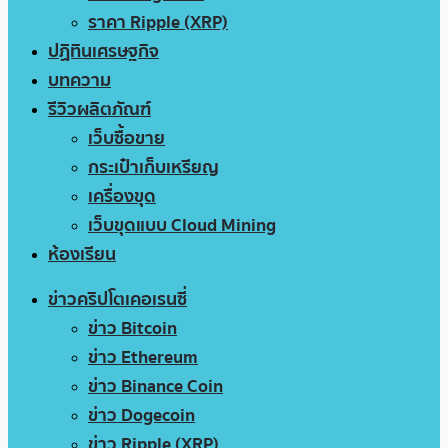
ราคา Ripple (XRP)
ปฏิทินเศรษฐกิจ
บทความ
รีวิวผลิตภัณฑ์
เว็บซื้อขาย
กระเป๋าเก็บเหรียญ
เครื่องขุด
เว็บขุดแบบ Cloud Mining
ห้องเรียน
ข่าวคริปโตเคอเรนซี่
ข่าว Bitcoin
ข่าว Ethereum
ข่าว Binance Coin
ข่าว Dogecoin
ข่าว Ripple (XRP)