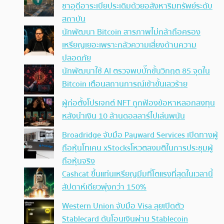
ซาอุดีอาระเบียประเดิมด้วยอสังหาริมทรัพย์ระดับ
สถาบัน
นักพัฒนา Bitcoin สารภาพไม่กล้าถือครอง
เหรียญเยอะเพราะกลัวความเสี่ยงด้านความ
ปลอดภัย
นักพัฒนาใช้ AI ตรวจพบบั๊กขั้นวิกฤต 85 จุดใน
Bitcoin เตือนสถานการณ์เข้าขั้นเลวร้าย
ผู้ก่อตั้งโปรเจกต์ NFT ถูกฟ้องข้อหาหลอกลงทุน
หลังนำเงิน 10 ล้านดอลลาร์ไปเล่นพนัน
Broadridge จับมือ Payward Services เปิดทางผู้
ถือหุ้นโทเคน xStocksโหวตลงมติในการประชุมผู้
ถือหุ้นจริง
Cashcat ขึ้นแท่นเหรียญมีมที่โตแรงที่สุดในเวลานี้
สัปดาห์เดียวพุ่งกว่า 150%
Western Union จับมือ Visa ลุยเปิดตัว
Stablecard ดันโอนเงินผ่าน Stablecoin