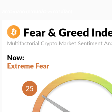
สภาวะตลาด (ความกลัว vs ความโลภ)