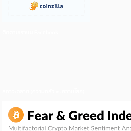
ติดตามเราบน Facebook
สภาวะตลาด (ความกลัว vs ความโลภ)