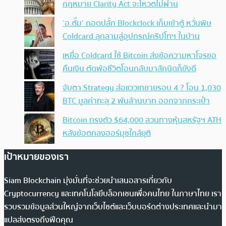
กฎหมาย Clarity Act จะโหวตไม่ผ่าน
‘อ.ตั๊ม’ ถอดปลั้ก Blockclock เก็บเข้าตู้ หวั่นพิษ
Coldcard ลุกลามสู่อุปกรณ์คริปโทฯ ในบ้าน
เหยื่อ Coldcard ใช้ Bitcoin ส่งข้อความหาโจรขอ
คืนเงิน ตัดพ้อชีวิตโอนกลับมาสักนิดก็ยังดี
จับตา Strategy ส่อแววเทขายรอบ 4 ? โอน 1,030
BTC มูลค่าทะลุ 2 พันล้านบาท ออกจากกระเป๋า
Bitcoin ทรงตัว $64,000 สวนทางหุ้นสหรัฐฯ ATH
หลังข้อตกลงฮอร์มุซใกล้ยุติ
เป้าหมายของเรา
Siam Blockchain มุ่งมั่นที่จะช่วยนำเสนอสารเกี่ยวกับ
Cryptocurrency และเทคโนโลยีบล็อกเชนเพื่อคนไทย ในภาษาไทย เรา
รวบรวมข้อมูลส่วนใหญ่จากเว็บไซต์และเว็บบอร์ดต่างประเทศและนำมา
แปลส่งตรงถึงฟีดคุณ