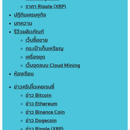
ราคา Ripple (XRP)
ปฏิทินเศรษฐกิจ
บทความ
รีวิวผลิตภัณฑ์
เว็บซื้อขาย
กระเป๋าเก็บเหรียญ
เครื่องขุด
เว็บขุดแบบ Cloud Mining
ห้องเรียน
ข่าวคริปโตเคอเรนซี่
ข่าว Bitcoin
ข่าว Ethereum
ข่าว Binance Coin
ข่าว Dogecoin
ข่าว Ripple (XRP)