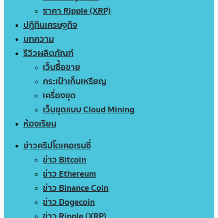
ราคา Ripple (XRP)
ปฏิทินเศรษฐกิจ
บทความ
รีวิวผลิตภัณฑ์
เว็บซื้อขาย
กระเป๋าเก็บเหรียญ
เครื่องขุด
เว็บขุดแบบ Cloud Mining
ห้องเรียน
ข่าวคริปโตเคอเรนซี่
ข่าว Bitcoin
ข่าว Ethereum
ข่าว Binance Coin
ข่าว Dogecoin
ข่าว Ripple (XRP)