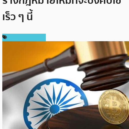
ร่างกฎหมายใหม่ที่จะบังคับใช้
เร็ว ๆ นี้
ข่าวคริปโตเคอเรนซี่