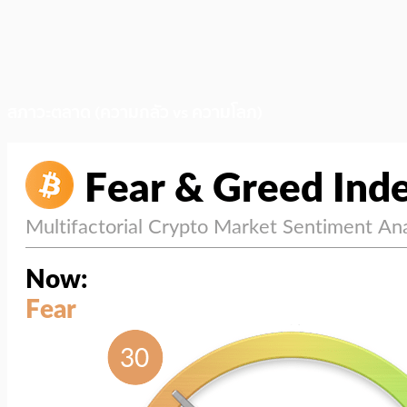
สภาวะตลาด (ความกลัว vs ความโลภ)