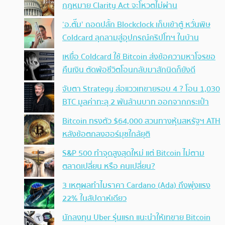
กฎหมาย Clarity Act จะโหวตไม่ผ่าน
‘อ.ตั๊ม’ ถอดปลั้ก Blockclock เก็บเข้าตู้ หวั่นพิษ
Coldcard ลุกลามสู่อุปกรณ์คริปโทฯ ในบ้าน
เหยื่อ Coldcard ใช้ Bitcoin ส่งข้อความหาโจรขอ
คืนเงิน ตัดพ้อชีวิตโอนกลับมาสักนิดก็ยังดี
จับตา Strategy ส่อแววเทขายรอบ 4 ? โอน 1,030
BTC มูลค่าทะลุ 2 พันล้านบาท ออกจากกระเป๋า
Bitcoin ทรงตัว $64,000 สวนทางหุ้นสหรัฐฯ ATH
หลังข้อตกลงฮอร์มุซใกล้ยุติ
S&P 500 ทำจุดสูงสุดใหม่ แต่ Bitcoin ไม่ตาม
ตลาดเปลี่ยน หรือ คนเปลี่ยน?
3 เหตุผลทำไมราคา Cardano (Ada) ถึงพุ่งแรง
22% ในสัปดาห์เดียว
นักลงทุน Uber รุ่นแรก แนะนำให้เทขาย Bitcoin