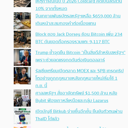
เหตุการณ์ในปี ปี 2026 Coldcard คิดเป็นสัดส่วน
10% จากทั้งหมด
จีนเทขายพันธบัตรสหรัฐฯเหลือ $659,000 ล้าน
เดินหน้าสะสมทองคำต่อเนื่องแทน
Block ของ Jack Dorsey ช้อน Bitcoin เพิ่ม 234
BTC ดันยอดถือครองรวมแตะ 9,117 BTC
Trump ย้ำจุดยืน Bitcoin “เป็นสิ่งดีสำหรับสหรัฐฯ”
เพราะช่วยลดแรงกดดันต่อเงินดอลลาร์
รัสเซียเตรียมเปิดตลาด MOEX และ SPB เทรดคริป
โตอย่างถูกกฎหมายหลังกฎหมายใหม่เริ่มใช้ 1
ก.ย. นี้
ศาลสหรัฐฯ สั่งอายัดทรัพย์ $1,500 ล้าน หลัง
Bybit ฟ้องเกาหลีเหนือและกลุ่ม Lazarus
เปิดบัญชี Bitkub ง่ายขึ้นอีกขั้น ยืนยันตัวตนผ่าน
ThaID ได้แล้ว