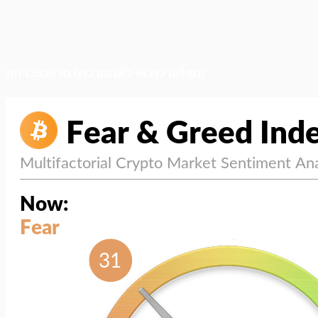
สภาวะตลาด (ความกลัว vs ความโลภ)