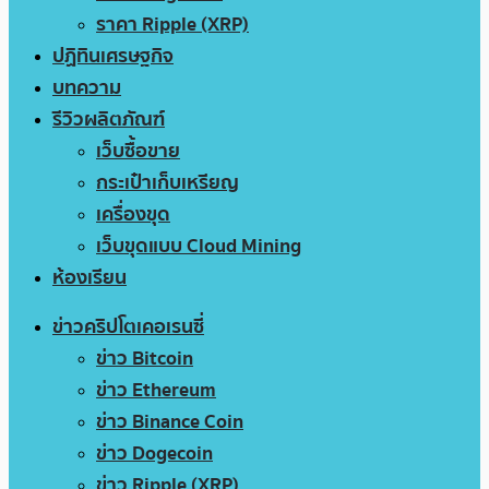
ราคา Ripple (XRP)
ปฏิทินเศรษฐกิจ
บทความ
รีวิวผลิตภัณฑ์
เว็บซื้อขาย
กระเป๋าเก็บเหรียญ
เครื่องขุด
เว็บขุดแบบ Cloud Mining
ห้องเรียน
ข่าวคริปโตเคอเรนซี่
ข่าว Bitcoin
ข่าว Ethereum
ข่าว Binance Coin
ข่าว Dogecoin
ข่าว Ripple (XRP)