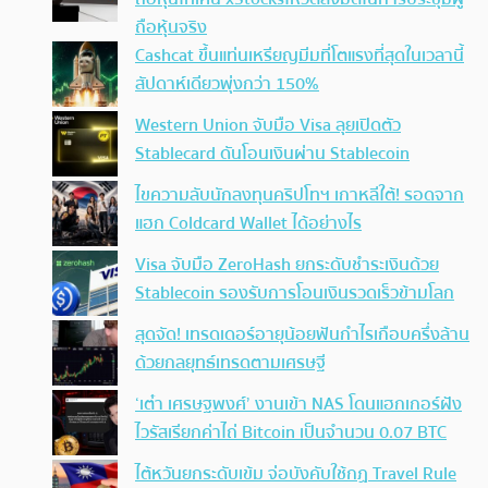
ถือหุ้นจริง
Cashcat ขึ้นแท่นเหรียญมีมที่โตแรงที่สุดในเวลานี้
สัปดาห์เดียวพุ่งกว่า 150%
Western Union จับมือ Visa ลุยเปิดตัว
Stablecard ดันโอนเงินผ่าน Stablecoin
ไขความลับนักลงทุนคริปโทฯ เกาหลีใต้! รอดจาก
แฮก Coldcard Wallet ได้อย่างไร
Visa จับมือ ZeroHash ยกระดับชำระเงินด้วย
Stablecoin รองรับการโอนเงินรวดเร็วข้ามโลก
สุดจัด! เทรดเดอร์อายุน้อยฟันกำไรเกือบครึ่งล้าน
ด้วยกลยุทธ์เทรดตามเศรษฐี
‘เต๋า เศรษฐพงศ์’ งานเข้า NAS โดนแฮกเกอร์ฝัง
ไวรัสเรียกค่าไถ่ Bitcoin เป็นจำนวน 0.07 BTC
ไต้หวันยกระดับเข้ม จ่อบังคับใช้กฏ Travel Rule