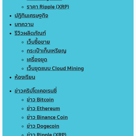
ราคา Ripple (XRP)
ปฏิทินเศรษฐกิจ
บทความ
รีวิวผลิตภัณฑ์
เว็บซื้อขาย
กระเป๋าเก็บเหรียญ
เครื่องขุด
เว็บขุดแบบ Cloud Mining
ห้องเรียน
ข่าวคริปโตเคอเรนซี่
ข่าว Bitcoin
ข่าว Ethereum
ข่าว Binance Coin
ข่าว Dogecoin
ข่าว Ripple (XRP)