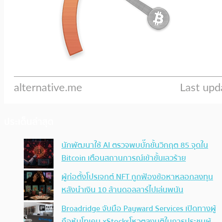
ประเด็นล่าสุด
นักพัฒนาใช้ AI ตรวจพบบั๊กขั้นวิกฤต 85 จุดใน
Bitcoin เตือนสถานการณ์เข้าขั้นเลวร้าย
ผู้ก่อตั้งโปรเจกต์ NFT ถูกฟ้องข้อหาหลอกลงทุน
หลังนำเงิน 10 ล้านดอลลาร์ไปเล่นพนัน
Broadridge จับมือ Payward Services เปิดทางผู้
ถือหุ้นโทเคน xStocksโหวตลงมติในการประชุมผู้