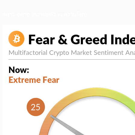
สภาวะตลาด (ความกลัว vs ความโลภ)