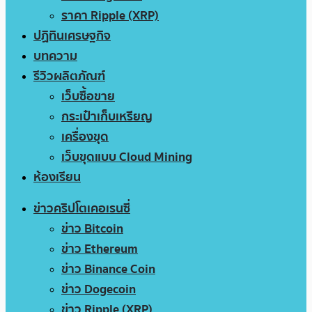
ราคา Ripple (XRP)
ปฏิทินเศรษฐกิจ
บทความ
รีวิวผลิตภัณฑ์
เว็บซื้อขาย
กระเป๋าเก็บเหรียญ
เครื่องขุด
เว็บขุดแบบ Cloud Mining
ห้องเรียน
ข่าวคริปโตเคอเรนซี่
ข่าว Bitcoin
ข่าว Ethereum
ข่าว Binance Coin
ข่าว Dogecoin
ข่าว Ripple (XRP)