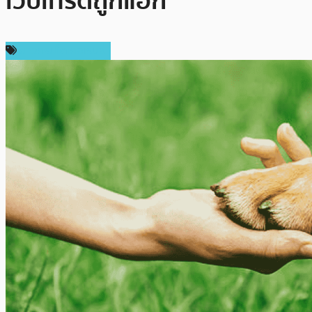
เว็บเทรดถูกแฮก
ข่าวคริปโตเคอเรนซี่