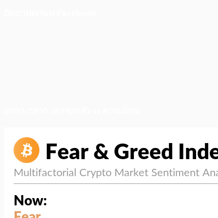
ติดตามเราบน Facebook
สภาวะตลาด (ความกลัว vs ความโลภ)