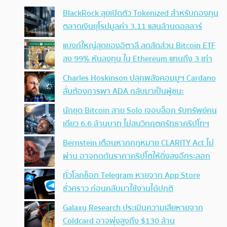
BlackRock ลุยเปิดตัว Tokenized สำหรับกองทุน
ตลาดเงินยุโรปมูลค่า 3.11 แสนล้านดอลลาร์
แบงก์ใหญ่สุดของอิตาลี ลดสัดส่วน Bitcoin ETF
ลง 99% หันลงทุน ใน Ethereum แทนถึง 3 เท่า
Charles Hoskinson ปลุกพลังคอมมูฯ Cardano
ลั่นต้องการพา ADA กลับมาเป็นผู้ชนะ
นักขุด Bitcoin สาย Solo เจอบล็อก รับทรัพย์คน
เดียว 6.6 ล้านบาท ไม่สนวิกฤตศรัทธาคริปโทฯ
Bernstein เตือนหากกฎหมาย CLARITY Act ไม่
ผ่าน อาจกดดันราคาคริปโตให้ดิ่งลงอีกระลอก
ทั่วโลกช็อก Telegram หายจาก App Store
ชั่วคราว ก่อนกลับมาใช้งานได้ปกติ
Galaxy Research ประเมินความเสียหายจาก
Coldcard อาจพุ่งสูงถึง $130 ล้าน