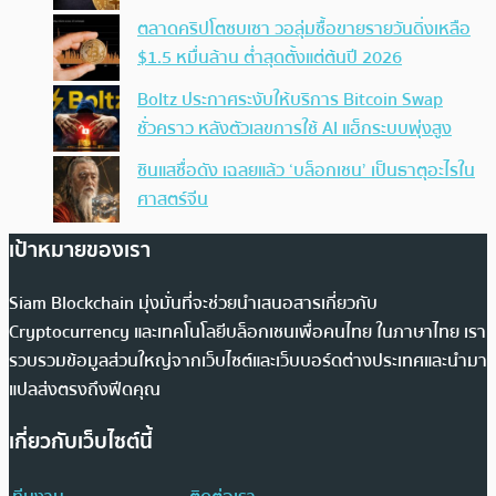
ตลาดคริปโตซบเซา วอลุ่มซื้อขายรายวันดิ่งเหลือ
$1.5 หมื่นล้าน ต่ำสุดตั้งแต่ต้นปี 2026
Boltz ประกาศระงับให้บริการ Bitcoin Swap
ชั่วคราว หลังตัวเลขการใช้ AI แฮ็กระบบพุ่งสูง
ซินแสชื่อดัง เฉลยแล้ว ‘บล็อกเชน’ เป็นธาตุอะไรใน
ศาสตร์จีน
เป้าหมายของเรา
Siam Blockchain มุ่งมั่นที่จะช่วยนำเสนอสารเกี่ยวกับ
Cryptocurrency และเทคโนโลยีบล็อกเชนเพื่อคนไทย ในภาษาไทย เรา
รวบรวมข้อมูลส่วนใหญ่จากเว็บไซต์และเว็บบอร์ดต่างประเทศและนำมา
แปลส่งตรงถึงฟีดคุณ
เกี่ยวกับเว็บไซต์นี้